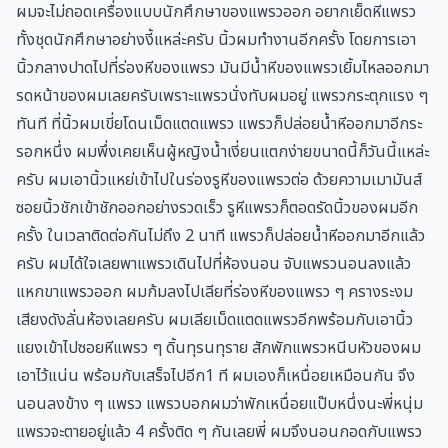
ผมจะไม่ถอดเครื่องแบบนักศึกษาของแพรวออก อยากเย็ดหีแพรว
ทั้งชุดนักศึกษาอย่างงี้แหล่ะครับ นิ้วผมทำงานอีกครั้ง โดยการเอา
นิ้วกลางปาดไปที่ร่องหีของแพรว มันมีน้ำหีของแพรวเยิ้มไหลออกมา
รดหน้าของผมเลยครับเพราะแพรวนั่งทับผมอยู่ แพรวกระตุกแรง ๆ
ทันที ที่นิ้วผมเขี่ยโดนเม็ดแตดแพรว แพรวก็ปล่อยน้ำหีออกมาอีกระ
รอกหนึ่ง ผมพึ่งเคยเห็นผู้หญิงน้ำเงี่ยนแตกง่ายขนาดนี้ก็วันนี้แหล่ะ
ครับ ผมเอานิ้วแหย่เข้าไปในร่องรูหีของแพรวต่อ ด้วยความเมามันส์
ซอยนิ้วชักเข้าชักออกอย่างรวดเร็ว รูหีแพรวก็ตอดรัดนิ้วของผมอีก
ครั้ง ในเวลาติดต่อกันไม่ถึง 2 นาที แพรวก็ปล่อยน้ำหีออกมาอีกแล้ว
ครับ ผมได้ใจเลยพาแพรวเดินไปที่ห้องนอน จับแพรวนอนลงแล้ว
แหกขาแพรวออก ผมก้มลงไปเลียที่ร่องหีของแพรว ๆ ครางระงม
เสียงดังลั่นห้องเลยครับ ผมเลียเม็ดแตดแพรวอีกพร้อมกับเอานิ้ว
แยงเข้าไปซอยหีแพรว ๆ ดิ้นทุรนทุราย สักพักแพรวหนีบหัวของผม
เอาไว้แน่น พร้อมกับเสร็จไปอีก1 ที ผมเองก็เหนื่อยเหมือนกัน จึง
นอนลงข้าง ๆ แพรว แพรวบอกผมว่าพักเหนื่อยแป๊บหนึ่งนะพี่หนุ่ม
แพรวจะตายอยู่แล้ว 4 ครั้งติด ๆ กันเลยพี่ ผมจึงนอนกอดกับแพรว