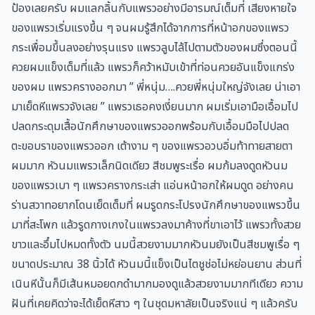
ป้องเลยครับ ผมแลกลิ้นกับแพรวอย่างมีอารมณ์เต็มที่ เสียงหายใจ
ของแพรวเริ่มแรงขึ้น ๆ จนผมรู้สึกได้จากการที่หน้าอกของแพรว
กระเพื่อมขึ้นลงอย่างรุนแรง แพรวลูบไล้ไปตามตัวของผมซึ่งตอนนี้
ควยผมแข็งเต็มที่แล้ว แพรวก็คว้าหมับเข้าที่ท่อนควยอันแข็งแกร่ง
ของผม แพรวครางออกมา ” พี่หนุ่ม….ควยพี่หนุ่มใหญ่จังเลย น่าเอา
มาเย็ดหีแพรวจังเลย ” แพรวเธอคงเงี่ยนมาก ผมเริ่มเอามือเอื้อมไป
ปลดกระดุมเสื้อนักศึกษาของแพรวออกพร้อมกับเอื้อมมือไปปลด
ตะขอบราของแพรวออก เต้างาม ๆ ของแพรวอวบอิ่มท้าทายสายตา
ผมมาก หัวนมแพรวเล็กนิดเดียว สีชมพูระเรื่อ ผมก้มลงดูดหัวนม
ของแพรวเบา ๆ แพรวครางกระเส่า แอ่นหน้าอกให้ผมดูด อย่างคน
ร่านสวาทอยากโดนเย็ดเต็มที่ ผมรูดกระโปรงนักศึกษาของแพรวขึ้น
มาที่สะโพก แล้วรูดกางเกงในแพรวลงมาค้างที่ขาเอาไว้ แพรวทั้งสวย
ขาวและอึ๋มไปหมดทั้งตัว นมนี้สวยงามมากหัวนมยังเป็นสีชมพูเรื่อ ๆ
ขนาดประมาณ 38 นิ้วได้ หัวนมนี้แข็งเป็นไตชูช่อไม่หย่อนยาน ส่วนที่
เนินหีนั้นก็มีเส้นหมอยดกดำมากมองดูแล้วสวยงามมากทีเดียว ความ
ฝันที่เคยคิดว่าจะได้เย็ดหีสาว ๆ ในชุดมหาลัยเป็นจริงแน่ ๆ แล้วครับ