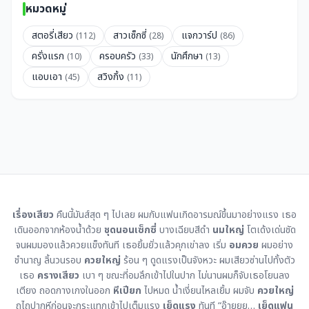
หมวดหมู่
สตอรี่เสียว
สาวเซ็กซี่
แจกวาร์ป
(112)
(28)
(86)
ครั่งแรก
ครอบครัว
นักศึกษา
(10)
(33)
(13)
แอบเอา
สวิงกิ้ง
(45)
(11)
เรื่องเสียว
คืนนี้มันส์สุด ๆ ไปเลย ผมกับแฟนเกิดอารมณ์ขึ้นมาอย่างแรง เธอ
เดินออกจากห้องน้ำด้วย
ชุดนอนเซ็กซี่
บางเฉียบสีดำ
นมใหญ่
โตเด้งเด่นชัด
จนผมมองแล้วควยแข็งทันที เธอยิ้มยั่วแล้วคุกเข่าลง เริ่ม
อมควย
ผมอย่าง
ชำนาญ ลิ้นวนรอบ
ควยใหญ่
ร้อน ๆ ดูดแรงเป็นจังหวะ ผมเสียวซ่านไปทั้งตัว
เธอ
ครางเสียว
เบา ๆ ขณะที่อมลึกเข้าไปในปาก ไม่นานผมก็จับเธอโยนลง
เตียง ถอดกางเกงในออก
หีเปียก
ไปหมด น้ำเงี่ยนไหลเยิ้ม ผมจับ
ควยใหญ่
ถูไถปากหีก่อนจะกระแทกเข้าไปเต็มแรง
เย็ดแรง
ทันที “อ๊ายยย…
เย็ดแฟน