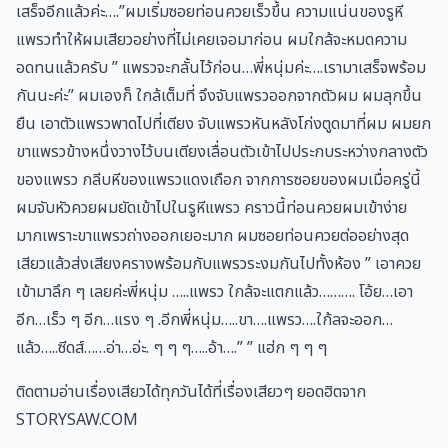
เสร็จอีกแล้วค่ะ….”ผมเริ่มซอยท่อนควยเร็วขึ้น ความแน่นของรูหี
แพรวทำให้ผมเสียวอย่างที่ไม่เคยเจอมาก่อน ผมใกล้จะหมดความ
อดทนแล้วครับ ” แพรวจะกลั้นไว้ก่อน…พี่หนุ่มค่ะ….เรามาเสร็จพร้อม
กันนะค่ะ” ผมเองก็ ใกล้เต็มที่ จึงจับแพรวออกจากตัวผม ผมลุกขึ้น
ยืน เอาตัวแพรวพาดไปที่เตียง จับแพรวหันหลังโก่งตูดมาที่ผม ผมยก
ขาแพรวข้างหนึ่งวางไว้บนเตียงเลื่อนตัวเข้าไปประกบระหว่างกลางตัว
ของแพรว กลีบหีของแพรวแดงเถือก จากการซอยของผมเมื่อครู่นี้
ผมจับหัวควยผมยัดเข้าไปในรูหีแพรว คราวนี้ท่อนควยผมเข้าง่าย
มากเพราะขาแพรวถ่างออกเยอะมาก ผมซอยท่อนควยต่ออย่างสุด
เสียวแล้วส่งเสียงครางพร้อมกับแพรวระงมกันไปทั้งห้อง ” เอาควย
เข้ามาลึก ๆ เลยค่ะพี่หนุ่ม …..แพรว ใกล้จะแตกแล้ว………. โอ้ย…เอา
อีก…เร็ว ๆ อีก…แรง ๆ .อีกพี่หนุ่ม…..ขา….แพรว….ใก้ลจะออก…
แล้ว…..ซีดส์……อ่า…อ่ะ. ๆ ๆ ๆ…..อ้า….” ” แฮ่ก ๆ ๆ ๆ
ติดตามอ่านเรื่องเสียวได้ทุกวันได้ที่เรื่องเสียวๆ ยอดฮิตจาก
STORYSAW.COM