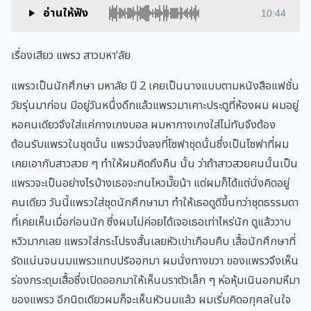
อ่านให้ฟัง
10:44
เรื่องเสียว แพรว สาวมหา’ลัย
แพรวเป็นนักศึกษา มหาลัย ปี 2 เคยเป็นนางแบบตามหนังสือแฟชั่น
วัยรุ่นมาก่อน มีอยู่วันหนึ่งดึกแล้วแพรวมาเคาะประตูที่ห้องผม ผมอยู่
หอคนเดียวจึงใส่แค่กางเกงบอล ผมหากางเกงใส่ไม่ทันจึงต้อง
ต้อนรับแพรวในชุดนั้น แพรวนั่งลงที่โซฟาชุดนั้นซึ่งเป็นโซฟาที่ผม
เคยเอากับสาวสวย ๆ ทำให้ผมคิดถึงคืน นั้น ว่าถ้าสาวสวยคนนั้นเป็น
แพรวจะเป็นอย่างไรบ้างเธอจะทนไหวมั๊ยน้า แต่ผมก็ได้แต่นั่งคิดอยู่
คนเดียว วันนี้แพรวใส่ชุดนักศึกษามา ทำให้เธอดูดีขึ้นกว่าชุดธรรมดา
ที่เคยเห็นเมื่อก่อนนัก ซึ่งผมไม่ค่อยได้เจอเธอเท่าไหร่นัก ดูแล้ววาบ
หวิวมากเลย แพรวใส่กระโปรงสั้นเลยหัวเข่าเกือบคืบ เสื้อนักศึกษาที่
รัดแน่นจนนมแพรวแทบปริออกมา ผมนั่งทางขวา ของแพรวจึงเห็น
ร่องกระดุมเสื้อซึ่งเปิดออกมาให้เห็นบราตัวเล็ก ๆ ห่อหุ้มเนินอกมหึมา
ของแพรว อีกนิดเดียวผมก็จะเห็นหัวนมแล้ว ผมเริ่มคิดอกุศลในใจ