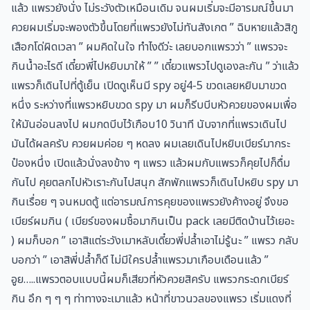
แล้ว แพรวยังนั่ง ไม่ระวังตัวเหมือนเดิม จนผมเริ่มจะมีอารมณ์ขึ้นมา
ควยผมเริ่มจะพองตัวขึ้นโดยที่แพรวยังไม่ทันสังเกต ” ฉิบหายแล้วสิกู
เสือกโด่ผิดเวลา ” ผมคิดในใจ ทำไงดีว่ะ เลยบอกแพรวว่า ” แพรวจะ
กินน้ำอะไรดี เดี๋ยวพี่ไปหยิบมาให้ ” ” เดี๋ยวแพรวไปดูเองละกัน ” ว่าแล้ว
แพรวก็เดินไปที่ตู้เย็น เปิดดูเห็นมี spy อยู่4-5 ขวดเลยหยิบมาขวด
หนึ่ง ระหว่างที่แพรวหยิบขวด spy มา ผมก็รีบบีบหัวควยของผมเพื่อ
ให้มันอ่อนลงไป ผมกดบีบไว้เกือบ10 วินาที นับจากที่แพรวเดินไป
มันได้ผลครับ ควยผมค่อย ๆ หดลง ผมเลยเดินไปหยิบเบียร์มากระ
ป๋องหนึ่ง เปิดแล้วนั่งลงข้าง ๆ แพรว แล้วผมกับแพรวก็คุยไปก็ดื่ม
กันไป คุยตลกไปหัวเราะกันไปสนุก สักพักแพรวก็เดินไปหยิบ spy มา
กินเรื่อย ๆ จนหมดตู้ แต่อารมณ์การคุยของแพรวยังค้างอยู่ จึงขอ
เบียร์ผมกิน ( เบียร์ของผมชื้อมากินเป็น pack เลยมีติดบ้านไว้เยอะ
) ผมก็บอก ” เอาสิแต่ระวังเมาหลับเดี๋ยวพี่ปล้ำเอาไม่รู้นะ ” แพรว กลับ
บอกว่า ” เอาสิพี่ปล้ำก็ดี ไม่มีใครปล้ำแพรวมาเกือบเดือนแล้ว ”
อูย…..แพรวตอบแบบนี้ผมก็เสียวที่หัวควยสิครับ แพรวกระดกเบียร์
กิน อึก ๆ ๆ ๆ ท่าทางจะเมาแล้ว หน้าที่ขาวนวลของแพรว เริ่มแดงที่