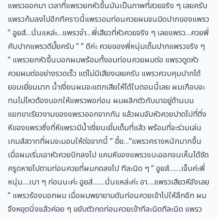
แพรวออกมา เวลาที่แพรวยกหัวขึ้นมันเป็นภาพที่สวยจริง ๆ เลยครับ
แพรวก้มลงไปอีกทีคราวนี้แพรวอมท่อนควยผมจนมิดปากของแพรว
” อูยส์…นั่นแหล่ะ…แพรวจ๋า…พี่เสียวที่หัวควยจริง ๆ เลยแพรว…ควยพี่
คับปากแพรวดีมั๊ยครับ ” ” ดีค่ะ ควยของพี่หนุ่มเต็มปากแพรวจริง ๆ
” แพรวยกหัวขึ้นบอกผมพร้อมทั้งอมท่อนควยผมต่อ แพรวดูดหัว
ควยผมต่ออย่างรวดเร็ว แต่ไม่มีเสียงเลยครับ แพรวควบคุมปากได้
ยอมเยี่ยมมาก น้ำเงี่ยนผมจะแตกเสียให้ได้ในตอนนี้เลย ผมเกือบจะ
ทนไม่ไหวต้องบอกให้แพรวพอก่อน ผมผลิกตัวกับมาอยู่ด้านบน
แยกขาเรียวงามของแพรวออกจากกัน แล้วผมจับหัวควยปาดไปที่ติ่ง
หีของแพรวซึ่งที่หีแพรวมีน้ำเงี่ยนเยิ้มเต็มที่แล้ว พร้อมที่จะร่วมเล่น
เกมส์สวาทที่ผมจะมอบให้ต่อจากนี้ ” อี้ย…”แพรวครางหนักมากขึ้น
เมื่อผมเริ่มเอาหัวควยปักลงไป แคมหีของแพรวแบะออกจนเห็นได้ชัด
ครูดหายไปตามท่อนควยที่ผมกดลงไป ทีละนิด ๆ ” อูยส์…….เจ็บค่ะพี่
หนุ่ม….เบา ๆ ก่อนนะค่ะ อูยส์…….นั่นแหล่ะค่ะ อา….แพรวเสียวหีจังเลย
” แพรวร้องบอกผม เมื่อผมพยายามดันท่อนควยเข้าไปให้ลึกอีก ผม
จึงหยุดนิ่งแล้วค่อย ๆ ขยับตัวกดท่อนควยเข้าทีละนิดทีละนิด แพรว