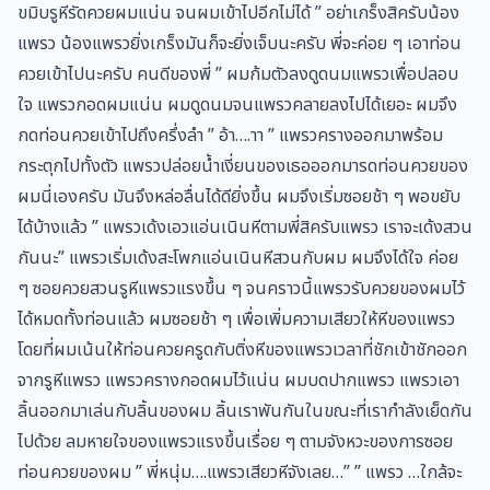
ขมิบรูหีรัดควยผมแน่น จนผมเข้าไปอีกไม่ได้ ” อย่าเกร็งสิครับน้อง
แพรว น้องแพรวยิ่งเกร็งมันก็จะยิ่งเจ็บนะครับ พี่จะค่อย ๆ เอาท่อน
ควยเข้าไปนะครับ คนดีของพี่ ” ผมก้มตัวลงดูดนมแพรวเพื่อปลอบ
ใจ แพรวกอดผมแน่น ผมดูดนมจนแพรวคลายลงไปได้เยอะ ผมจึง
กดท่อนควยเข้าไปถึงครึ่งลำ ” อ้า….าา ” แพรวครางออกมาพร้อม
กระตุกไปทั้งตัว แพรวปล่อยน้ำเงี่ยนของเธอออกมารดท่อนควยของ
ผมนี่เองครับ มันจึงหล่อลื่นได้ดียิ่งขึ้น ผมจึงเริ่มซอยช้า ๆ พอขยับ
ได้บ้างแล้ว ” แพรวเด้งเอวแอ่นเนินหีตามพี่สิครับแพรว เราจะเด้งสวน
กันนะ” แพรวเริ่มเด้งสะโพกแอ่นเนินหีสวนกับผม ผมจึงได้ใจ ค่อย
ๆ ซอยควยสวนรูหีแพรวแรงขึ้น ๆ จนคราวนี้แพรวรับควยของผมไว้
ได้หมดทั้งท่อนแล้ว ผมซอยช้า ๆ เพื่อเพิ่มความเสียวให้หีของแพรว
โดยที่ผมเน้นให้ท่อนควยครูดกับติ่งหีของแพรวเวลาที่ชักเข้าชักออก
จากรูหีแพรว แพรวครางกอดผมไว้แน่น ผมบดปากแพรว แพรวเอา
ลิ้นออกมาเล่นกับลิ้นของผม ลิ้นเราพันกันในขณะที่เรากำลังเย็ดกัน
ไปด้วย ลมหายใจของแพรวแรงขึ้นเรื่อย ๆ ตามจังหวะของการซอย
ท่อนควยของผม ” พี่หนุ่ม….แพรวเสียวหีจังเลย…” ” แพรว …ใกล้จะ