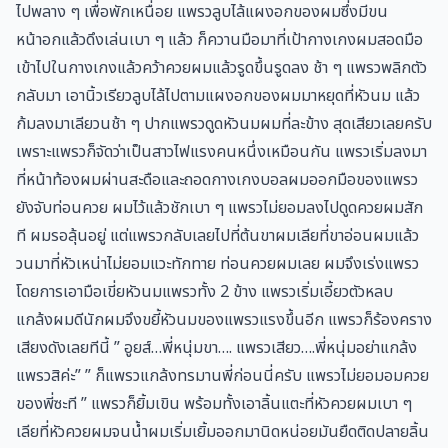
ไปพลาง ๆ เพื่อพักเหนื่อย แพรวลูบไล้แผงอกของผมซึ่งมีขน
หน้าอกแล้วดึงเล่นเบา ๆ แล้ว ก็ควานมือมาที่เป้ากางเกงผมสอดมือ
เข้าไปในกางเกงแล้วคว้าควยผมแล้วรูดขึ้นรูดลง ช้า ๆ แพรวพลิกตัว
กลับมา เอานิ้วเรียวลูบไล้ไปตามแผงอกของผมมาหยุดที่หัวนม แล้ว
ก้มลงมาเลียวนช้า ๆ ปากแพรวดูดหัวนมผมที่ละข้าง สุดเสียวเลยครับ
เพราะแพรวก็จัดว่าเป็นสาวไฟแรงคนหนึ่งเหมือนกัน แพรวเริ่มลงมา
ที่หน้าท้องผมผ่านสะดือและถอดกางเกงบอลผมออกมือของแพรว
ยังจับท่อนควย ผมไว้แล้วชักเบา ๆ แพรวไม่ยอมลงไปดูดควยผมสัก
ที ผมรอลุ้นอยู่ แต่แพรวกลับเลยไปที่ต้นขาผมเลียที่ขาอ่อนผมแล้ว
วนมาที่หัวเหน่าไม่ยอมแวะทักทาย ท่อนควยผมเลย ผมจึงเร่งแพรว
โดยการเอามือเขี่ยหัวนมแพรวทั้ง 2 ข้าง แพรวเริ่มเอี้ยวตัวหลบ
แกล้งผมดีนักผมจึงขยี้หัวนมของแพรวแรงขึ้นอีก แพรวก็ร้องคราง
เสียงดังเลยทีนี้ ” อูยส์…พี่หนุ่มขา…. แพรวเสียว….พี่หนุ่มอย่าแกล้ง
แพรวสิค่ะ” ” ก็แพรวแกล้งทรมานพี่ก่อนนี่ครับ แพรวไม่ยอมอมควย
ของพี่ซะที ” แพรวก็ยิ้มเขิน พร้อมทั้งเอาลิ้นแตะที่หัวควยผมเบา ๆ
เลียที่หัวควยผมจนน้ำผมเริ่มเยิ้มออกมานิดหน่อยมันยืดติดปลายลิ้น