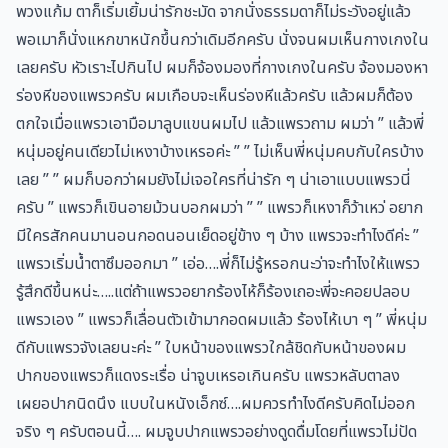
พวงแก้ม ตาก็เริ่มเยิ้มน่ารักชะมัด จากนั่งธรรมดาก็ไม่ระวังอยู่แล้ว
พอเมาก็นั่งแหกขาหนักขึ้นกว่าเดิมอีกครับ นั่งจนผมเห็นกางเกงใน
เลยครับ หัวเราะไปกินไป ผมก็จ้องมองที่กางเกงในครับ จ้องมองหา
ร่องหีของแพรวครับ ผมเกือบจะเห็นร่องหีแล้วครับ แล้วผมก็ต้อง
ตกใจเมื่อแพรวเอามือมาลูบแขนผมไป แล้วแพรวถาม ผมว่า ” แล้วพี่
หนุ่มอยู่คนเดียวไม่เหงาบ้างเหรอค่ะ ” ” ไม่เห็นพี่หนุ่มคบกับใครบ้าง
เลย ” ” ผมก็บอกว่าผมยังไม่เจอใครที่น่ารัก ๆ น่าเอาแบบแพรวนี่
ครับ ” แพรวก็เขินอายม้วนบอกผมว่า ” ” แพรวก็เหงาก็ว้าเหว่ อยาก
มีใครสักคนมานอนกอดนอนเย็ดอยู่ข้าง ๆ บ้าง แพรวจะทำไงดีค่ะ ”
แพรวเริ่มน้ำตาซึมออกมา ” เอ่อ….พี่ก็ไม่รู้หรอกนะว่าจะทำไงให้แพรว
รู้สึกดีขึ้นหน่ะ…..แต่ถ้าแพรวอยากร้องไห้ก็ร้องเถอะพี่จะคอยปลอบ
แพรวเอง ” แพรวก็เลื่อนตัวเข้ามากอดผมแล้ว ร้องไห้เบา ๆ ” พี่หนุ่ม
ดีกับแพรวจังเลยนะค่ะ ” ใบหน้าของแพรวใกล้ชิดกับหน้าของผม
ปากของแพรวก็แดงระเรื่อ น่าจูบเหรอเกินครับ แพรวหลับตาลง
เผยอปากนิดนึง แบบในหนังเอ็กซ์….ผมควรทำไงดีครับคิดไม่ออก
จริง ๆ ครับตอนนี้…. ผมจูบปากแพรวอย่างดูดดื่มโดยที่แพรวไม่ปัด