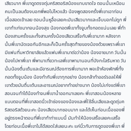
เสียวมาก พี่เขาดูดตรงตุ่มคริสตอริสน้องแทบขาดใจ ตอนนั้นเหมือน
คนเป็นลมต้องบอกพี่พอไม่ไหวแล้ว น้องพูดสองครั้งพี่เขาเอาท่อน
เนื้อสอดเข้าเลย ตอนนั้นหูอื้อเลยคะมันเสียวมากและเจ็บบอกไม่ถูก พี่
เขาทำเก่งมากจนน้องสุข น้องกอดพี่เขาทั้งจูบทั้งกอดแน่นเลย พี่ทำ
น้องสามครั้งและทั้งสามครั้งน้องเสียวเสร็จกับพี่เขามาก หลังจาก
นั้นพี่เขานัดเจอกันอีกและก็เป็นครั้งสุดท้ายของน้องด้วยเพราะพี่เขา
มีแฟนที่มหาวิทยาลัยแล้วแฟนพี่เขามาต่อว่าน้อง น้องอายมาก วันนั้น
น้องไปหาพี่เขา พี่พามาเที่ยวทะเลพี่เขาพามานอนที่บังกะโลริมหาด วัน
นั้นน้องตื่นเต้นและมีอารมณ์ต้องการพี่เขามาก พอเข้าห้องพักพี่ทั้ง
กอดทั้งจูบน้อง น้องทำกับพี่เขาทุกอย่าง น้องกล้าทำออร์รอลให้พี่
เขาด้วยมันตื่นเต้นและอารมณ์อยากทำอย่างมาก น้องไม่เก่งแต่พี่เขา
สอนจนทำได้น้องทำจนพี่เขาน้ำออกมาเลยคะ พี่เขาสอนน้องหลาย
แบบตอนที่พี่เขาสอดนิ้วเข้าช่องของน้องและพี่ใช้ลิ้นเลียและดูดตุ่มค
ริสตอริสด้วยนะคะ น้องเสียวมากชอบมาก และได้เห็นท่อนเนื้อของพี่
อยู่ตรงหน้าตอนที่พี่เขาทำท่าแบบนี้ มันทำให้น้องเสร็จเลยคะเสร็จ
โดยท่อนเนื้อพี่เขาไม่ได้สอดใส่เลยนะคะ แค่นิ้วกับการดูดของพี่เขา พี่