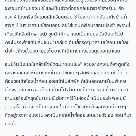
จะสอนที่บ้านของเมย์ และเป็นช่วงที่ออยกลับมาจากโรงเรียน คือ
ช่วง 4 โมงครึ่ง ซึ่งเมย์เลิกเรียนตอน 3 โมงกว่าๆ กลับมาถึงบ้านก็
ราวๆ 4 โมง เวลาเมย์สอนออยเลยใส่ชุดนักศึกษาสอนประจำ เพราะขี้
เกียจซักเสื้อผ้าหลายตัว ชุดนักศึกษาเมย์เป็นแบบสมัยนิยมทั่วไป
กระโปรงฟิตแต่ไม่สั้นจนน่าเกลียด กับเสื้อรัดๆ เวลาเมย์สอนเมย์เลย
นั่งไกว่ห้างยั่วออย เมย์เห็นบางทีเป้ากางเกงออยตุงออกมาเลย
จนมีวันนึงเมย์แกล้งนั่งขัดตะมาดบนโซฟา ส่วนล่างคงไม่ต้องพูดถึง
เพราะออยคงเห็นกางเกงในเมย์ชัดแน่ๆ สักพักออยบอกเมย์ว่าปวด
ท้องขอเข้าห้องน้ำก่อน ออยเข้าไปสักพัก ก็เดินออกมาเรียนพิเศษ
ต่อ พอสอนจบ ออยก็กลับบ้านไป ส่วนเมย์ก็กะว่าจะอาบน้ำ ตอนเมย์
อาบเมย์ จะซักชุดชั้นในเมย์แล้วตากไว้ในห้องน้ำเป็นประจำ พอเมย์
อาบเสร็จ กำลังจะเก็บกางเกงในที่ตากไว้ตัวนึง ก็เจอคราบน้ำขาวๆ
ติดอยู่ตรงกางเกงใน คงเป็นคราบน้ำที่ออยแอบช่วยตัวเอง ตอนที่มา
ขอเข้า