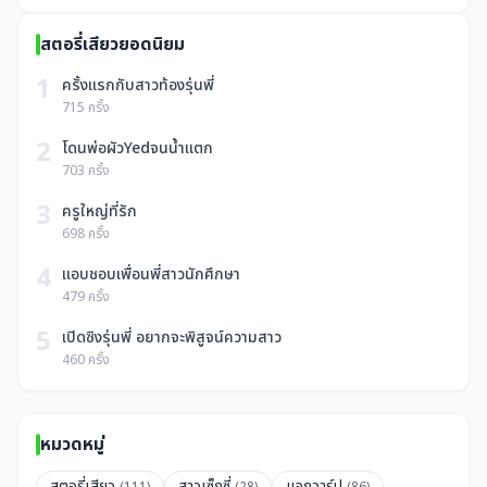
สตอรี่เสียวยอดนิยม
1
ครั้งแรกกับสาวท้องรุ่นพี่
715 ครั้ง
2
โดนพ่อผัวYedจนน้ำแตก
703 ครั้ง
3
ครูใหญ่ที่รัก
698 ครั้ง
4
แอบชอบเพื่อนพี่สาวนักศึกษา
479 ครั้ง
5
เปิดซิงรุ่นพี่ อยากจะพิสูจน์ความสาว
460 ครั้ง
หมวดหมู่
สตอรี่เสียว
สาวเซ็กซี่
แจกวาร์ป
(111)
(28)
(86)