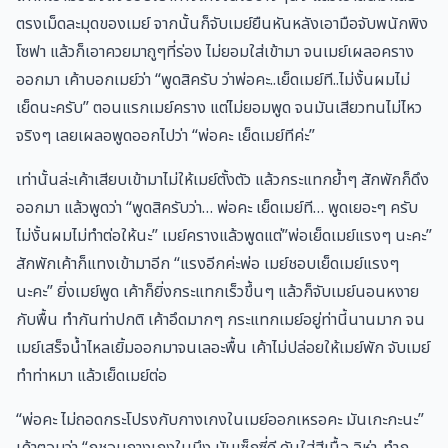
ตรงเม็ดละมุดของเมย์ จากนั้นก็จับเมย์ยืนหันหลังเอามือจับพนักพิง
โซฟา แล้วก็เอาควยมาถูๆที่ร่อง ไม่ยอมใส่เข้ามา จนเมย์เผลอคราง
ออกมา เค้าบอกเมย์ว่า “พูดสิครับ ว่าพ่อคะ..เย็ดเมย์ที..ไม่งั้นผมไม่
เย็ดนะครับ” ตอนแรกเมย์คราง แต่ไม่ยอมพูด จนมันเสียวทนไม่ไหว
จริงๆ เลยเผลอพูดออกไปว่า “พ่อคะ เย็ดเมย์ทีค่ะ”
เท่านั้นล่ะเค้าเสียบเข้ามาไม่ให้เมย์ตั้งตัว แล้วกระแทกย้ำๆ สักพักก็ดึง
ออกมา แล้วพูดว่า “พูดสิครับว่า… พ่อคะ เย็ดเมย์ที… พูดเยอะๆ ครับ
ไม่งั้นผมไม่ทำต่อให้นะ” เมย์ครางแล้วพูดแต่”พ่อเย็ดเมย์แรงๆ นะคะ”
สักพักเค้าก็แทงเข้ามาอีก “แรงอีกค่ะพ่อ เมย์ชอบเย็ดเมย์แรงๆ
นะคะ” ยิ่งเมย์พูด เค้าก็ยิ่งกระแทกเร็วขึ้นๆ แล้วก็จับเมย์นอนหงาย
กับพื้น ทำกันท่าปกติ เค้าอึดมากๆ กระแทกเมย์อยู่ท่านี้นานมาก จน
เมย์เสร็จน้ำไหลเยิ้มออกมาจนเลอะพื้น เค้าไม่ปล่อยให้เมย์พัก จับเมย์
ทำท่าหมา แล้วเย็ดเมย์ต่อ
“พ่อคะ ไม่ถอดกระโปรงกับกางเกงในเมย์ออกเหรอคะ มันเกะกะนะ”
เค้าตอบว่า “กูชอบกางเกงในมึง มันเซ็กซี่ดี ดันใส่สีเนื้อ อิห่า..ทำกู