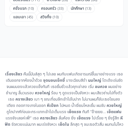
ครั่งแรก
ครอบครัว
นักศึกษา
(10)
(33)
(13)
แอบเอา
สวิงกิ้ง
(45)
(10)
เรื่องเสียว
คืนนี้มันส์สุด ๆ ไปเลย ผมกับแฟนเกิดอารมณ์ขึ้นมาอย่างแรง เธอ
เดินออกจากห้องน้ำด้วย
ชุดนอนเซ็กซี่
บางเฉียบสีดำ
นมใหญ่
โตเด้งเด่นชัด
จนผมมองแล้วควยแข็งทันที เธอยิ้มยั่วแล้วคุกเข่าลง เริ่ม
อมควย
ผมอย่าง
ชำนาญ ลิ้นวนรอบ
ควยใหญ่
ร้อน ๆ ดูดแรงเป็นจังหวะ ผมเสียวซ่านไปทั้งตัว
เธอ
ครางเสียว
เบา ๆ ขณะที่อมลึกเข้าไปในปาก ไม่นานผมก็จับเธอโยนลง
เตียง ถอดกางเกงในออก
หีเปียก
ไปหมด น้ำเงี่ยนไหลเยิ้ม ผมจับ
ควยใหญ่
ถูไถปากหีก่อนจะกระแทกเข้าไปเต็มแรง
เย็ดแรง
ทันที “อ๊ายยย…
เย็ดแฟน
แรงจังเลยค่ะพี่!” เธอ
ครางเสียว
ลั่นห้อง ยิ่ง
เย็ดแรง
ไปเรื่อย ๆ ยิ่งรู้สึก
หี
ฟิต
รัดควยแน่นมาก ผมเร่งจังหวะ
เย็ดใน
ลึกสุด ๆ จนเธอตัวสั่น ผมทนไม่ไหว