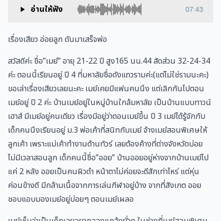
อ่านให้ฟัง
07:43
เรื่องเสียว อ่อยลูก ดันมาเสร็จพ่อ
สวัสดีค่ะ ชื่อ”เมย์” อายุ 21-22 ปี สูง165 นน.44 สัดส่วน 32-24-34
ค่ะ ตอนนี้เรียนอยู่ ปี 4 ที่มหาลัยชื่อดังแถวรามค่ะ(แต่ไม่ใช่รามนะคะ)
ขอเล่าเรื่องเสียวเลยนะคะ เมย์เคยมีแฟนคนนึง แต่เลิกกันไปตอน
เมย์อยู่ ปี 2 ค่ะ บ้านเมย์อยู่ในหมู่บ้านใกล้มหาลัย เป็นบ้านแบบทาวน์
เฮาส์ มีเมย์อยู่คนเดียว เรื่องมีอยู่ว่าตอนเมย์ขึ้น ปี 3 เมย์ได้รู้จักกับ
เด็กคนนึงเรียนอยู่ ม.3 พ่อเค้าที่สนิทกับเมย์ จ้างเมย์สอนพิเศษให้
ลูกเค้า เพราะแม่เค้าทำงานด้านทัวร์ เลยต้องค้างที่ต่างจังหวัดบ่อย
ไม่มีเวลาสอนลูก เด็กคนนี้ชื่อ”ออย” บ้านออยอยู่ห่างจากบ้านเมย์ไป
แค่ 2 หลัง ออยเป็นคนผิวดำ หน้าตาไม่ค่อยจะดีสักเท่าไหร่ แต่หุ่น
ค่อนข้างดี มีกล้ามเนื้อจากการเล่นกีฬาอยู่บ้าง จากที่สังเกต ออย
ชอบแอบมองเมย์อยู่บ่อยๆ ตอนเมย์เผลอ
เมย์เห็นว่าเป็นเด็กเลยอยากลองแกล้งยั่วดู ในช่วงที่เมย์สอนพิเศษ