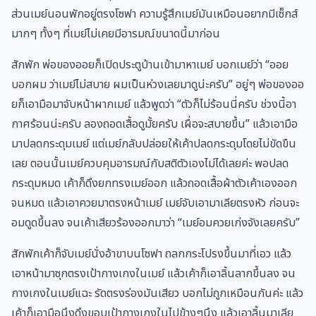
ส่วนเมย์นอนพักอยู่ตรงโซฟา ความรู้สึกเมย์มันเหมือนอยากมีเซ็กส์
มากๆ ทั้งๆ ที่เมย์ไม่เคยมีอารมณ์ขนาดนี้มาก่อน
สักพัก พ่อของออยก็เปิดประตูบ้านเข้ามาหาเมย์ บอกเมย์ว่า “ออย
บอกผม ว่าเมย์ไม่สบาย ผมเป็นห่วงเลยมาดูน่ะครับ” อยู่ๆ พ่อของออ
ยก็เอามือมาจับหน้าผากเมย์ แล้วพูดว่า “ตัวก็ไม่ร้อนนี่ครับ ช่วงนี้อา
กาศร้อนน่ะครับ ลองถอดเสื้อดูมั้ยครับ เผื่อจะสบายขึ้น” แล้วเอามือ
มาปลดกระดุมเมย์ แต่เมย์กลับปล่อยให้เค้าปลดกระดุมโดยไม่ขัดขืน
เลย ตอนนั้นเมย์ควบคุมอารมณ์กับสติตัวเองไม่ได้เลยค่ะ พอปลด
กระดุมหมด เค้าก็ดึงยกทรงเมย์ออก แล้วถอดเสื้อผ้าตัวเค้าเองออก
จนหมด แล้วเอาควยมาตรงหน้าเมย์ เมย์จับเอามาเลียตรงหัว ก่อนจะ
อมดูดขึ้นลง จนเค้าเสียวร้องออกมาว่า “เมย์อมควยเก่งจังเลยครับ”
สักพักเค้าก็จับเมย์นั่งอ้าขาบนโซฟา ถลกกระโปรงขึ้นมาที่เอว แล้ว
เอาหน้ามาซุกตรงเป้ากางเกงในเมย์ แล้วเค้าก็เอาลิ้นลากขึ้นลง จน
กางเกงในเมย์แฉะ รัดตรงร่องมันเสียว บอกไม่ถูกเหมือนกันค่ะ แล้ว
เค้าก็เอามือนึงดึงขอบเป้ากางเกงในไปข้างๆนึง แล้วเอาลิ้นมาเลีย