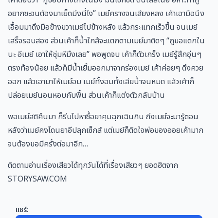
อยากซะจนต้องมาเย็ดมึงนี่ไง” เมย์ครางจนเสียงหลง เค้าเอามือนึง
เอื้อมมาดึงมือข้างขวาเมย์ไปข้างหลัง แล้วกระแทกเร็วขึ้น จนเมย์
เสร็จรอบสอง ส่วนเค้าก็น้ำใกล้จะแตกตามเมย์มาติดๆ “กูขอแตกใน
นะ อีเมย์ เอาให้ชุ่มหีมึงเลย” พอพูดจบ เค้าก็ตัวเกร็ง เมย์รู้สึกอุ่นๆ
ตรงท้องน้อย แล้วก็มีน้ำเยิ้มออกมาจากร่องเมย์ เค้าค่อยๆ ดึงควย
ออก แล้วเอามาให้เมย์อม เมย์ทั้งอมทั้งเลียน้ำจนหมด แล้วเค้าก็
ปล่อยเมย์นอนหอบกับพื้น ส่วนเค้าก็แต่งตัวกลับบ้าน
พอเมย์สติคืนมา ก็รีบไปหาซื้อยาคุมฉุกเฉินกิน ถึงเมย์จะมารู้ตอน
หลังว่าเมย์คงโดนยาอีปลุกเซ็กส์ แต่เมย์ก็ติดใจพ่อของออยเค้ามาก
จนต้องขอมีครั้งต่อมาอีก…
ติดตามอ่านเรื่องเสียวได้ทุกวันได้ที่เรื่องเสียวๆ ยอดฮิตจาก
STORYSAW.COM
แชร์: