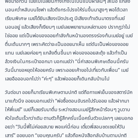
พอมาอีกวัน เมย์ไปเปลี่ยนกางเกงในเป็นแบบผ้าลื่นๆ สีเนื้อ แกล้ง
นอนคว่ำหลับบนโซฟา แล้วดึงกระโปรงให้ร่นขึ้นมาสูงๆ พอได้เวลา
เรียนพิเศษ เมย์ได้ยินเสียงเปิดประตู มีเสียงเท้าเดินมาตรงที่เมย์
นอนอยู่ แล้วเสียงก็เงียบๆ เมย์เลยพยายามเหล่ตามอง ปรากฏว่าไม่
ใช่ออย แต่เป็นพ่อของออยกำลังก้มหน้ามองตรงร่องก้นเมย์อยู่ เมย์
ตื่นเต้นมากๆ เพราะคิดว่าจะเป็นออยมาเห็น แต่ดันเป็นพ่อของออย
แทน เมย์เลยค่อยๆ แกล้งตื่นขึ้นมา พ่อของออยสะดุ้ง แล้วทำเป็น
ล้วงเงินในกระเป๋าออกมา บอกเมย์ว่า “นี่ค่าสอนพิเศษเดือนนี้ครับ
วันนี้มาขอหยุดให้ออยครับ เพราะออยเค้าขอไปเที่ยวกับเพื่อน” เมย์
เลยอือออบอกไปว่า “ค่ะๆ” แล้วพ่อออยก็เดินกลับบ้านไป
วันต่อมา ออยก็มาเรียนพิเศษตามปกติ แต่ถือกาแฟเย็นของสตาร์บัค
มาแก้วนึง ออยบอกเมย์ว่า “พ่อซื้อตอนขับรถไปรับออย แล้วฝากมา
ให้พี่เมย์” เมย์ก็เลยรับมาดื่ม ระหว่างสอนเมย์รู้สึกหน้าร้อนๆ วูบวาบ
หัวใจเต้นเร็วกว่าเดิม ตามตัวก็รู้สึกครั่นเนื้อครั่นตัวแปลกๆ เลยบอกอ
อยว่า “วันนี้พี่ไม่ค่อยสบาย พอแค่นี้ก่อน เดี๋ยวพี่สอนชดเชยให้วัน
เสาร์” ออยบอก “ขอบคุณครับ” แล้วถือหนังสือกลับบ้านตามปกติ