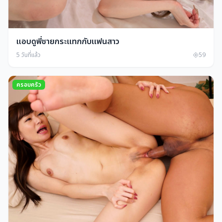
แอบดูพี่ชายกระแทกกับแฟนสาว
5 วันที่แล้ว
59
ครอบครัว