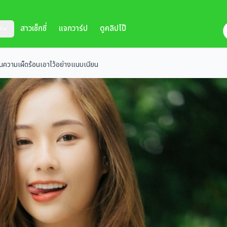
ว
สาวเซ็กซี่
แจกวาร์ป
ดูคลิปโป๊
นความเผ็ดร้อนเอาไว้อย่างแนบเนียน