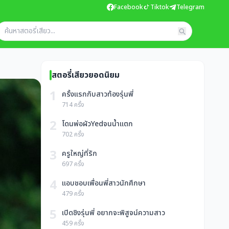
Facebook
Tiktok
Telegram
สตอรี่เสียวยอดนิยม
1
ครั้งแรกกับสาวท้องรุ่นพี่
714 ครั้ง
2
โดนพ่อผัวYedจนน้ำแตก
702 ครั้ง
3
ครูใหญ่ที่รัก
697 ครั้ง
4
แอบชอบเพื่อนพี่สาวนักศึกษา
479 ครั้ง
5
เปิดซิงรุ่นพี่ อยากจะพิสูจน์ความสาว
459 ครั้ง