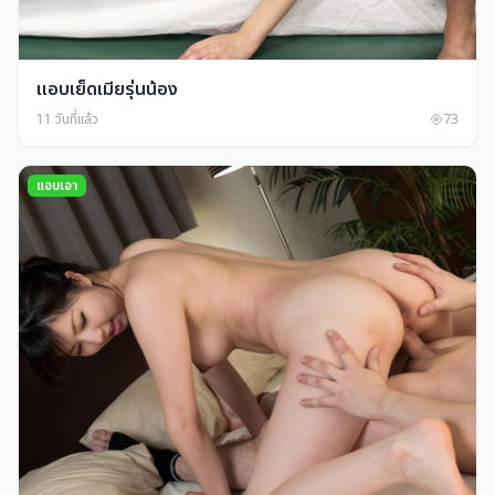
แอบเย็ดเมียรุ่นน้อง
11 วันที่แล้ว
73
แอบเอา