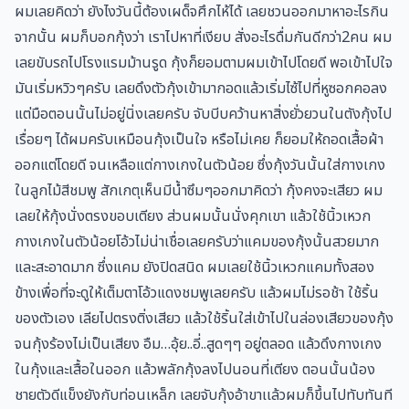
ผมเลยคิดว่า ยังไงวันนี้ต้องเผด็จศึกไห้ได้ เลยชวนออกมาหาอะไรกิน
จากนั้น ผมก็บอกกุ้งว่า เราไปหาที่เงียบ สั่งอะไรดื่มกันดีกว่า2คน ผม
เลยขับรถไปโรงแรมม้านรูด กุ้งก็ยอมตามผมเข้าไปโดยดี พอเข้าไปใจ
มันเริ่มหวิวๆครับ เลยดึงตัวกุ้งเข้ามากอดแล้วเริ่มไซ้ไปที่หูซอกคอลง
แต่มือตอนนั้นไม่อยู่นิ่งเลยครับ จับบีบคว้านหาสิ่งยั่วยวนในตังกุ้งไป
เรื่อยๆ ได้ผมครับเหมือนกุ้งเป็นใจ หรือไม่เคย ก็ยอมให้ถอดเสื้อผ้า
ออกแต่โดยดี จนเหลือแต่กางเกงในตัวน้อย ซึ่งกุ้งวันนั้นใส่กางเกง
ในลูกไม้สีชมพู สักเกตุเห็นมีน้ำซึมๆออกมาคิดว่า กุ้งคงจะเสียว ผม
เลยให้กุ้งนั่งตรงขอบเตียง ส่วนผมนั้นนั่งคุกเขา แล้วใช้นิ้วเหวก
กางเกงในตัวน้อยโอ้วไม่น่าเชื่อเลยครับว่าแคมของกุ้งนั้นสวยมาก
และสะอาดมาก ซึ่งแคม ยังปิดสนิด ผมเลยใช้นิ้วเหวกแคมทั้งสอง
ข้างเพื่อที่จะดูให้เต็มตาโอ้วแดงชมพูเลยครับ แล้วผมไม่รอช้า ใช้ริ้น
ของตัวเอง เลียไปตรงติ่งเสียว แล้วใช้ริ้นใส่เข้าไปในล่องเสียวของกุ้ง
จนกุ้งร้องไม่เป็นเสียง อืม…อุ้ย..อี่..สูดๆๆ อยู่ตลอด แล้วดึงกางเกง
ในกุ้งและเสื้อในออก แล้วพลักกุ้งลงไปนอนที่เตียง ตอนนั้นน้อง
ชายตัวดีแข็งยังกับท่อนเหล็ก เลยจับกุ้งอ้าขาเเล้วผมก็ขึ้นไปทับทันที