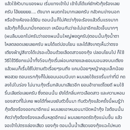
แล้วใช้หัวบานของผม เริ่มแทงเข้าไป เข้าไปได้แค่ยักหัวกุ้งร้องเลย
ครับ โอ้ยยยยย….. ดังมาก ผมตกใจมากเลยครับ กลัวคนข่างนอก
หรือข้างห้องจะได้ยิน ตอนนั้นก็ไม่คิดว่ากุ้งจะร้องแล้วดิ้นแรงมาก
แล้วกุ้งก็ขึ้นมานั่งกอดเขา เหมือนกับว่าจะไม่เอาอีกแล้วเจ็บมากๆ
(ผมลืมบอกไปครับว่าของผมนั้นใหญ่พอดูครับ)ตอนนั้นกุ้งน้ำตา
ไหลตลอดเลยเลยครับ ผมได้แต่ปอบโยน และได้สังเกตุเห็นว่าตรง
เตียงผ้าปูสีขาวได้เปรอะเปื้อนด้วยเลือดสาวของกุ้ง ปลอบโยนไป ก็ใช้
วิธีใช้วิธียกแม่น้ำทั้ง5จนกุ้งเรื่มผ่อนคลายและยอมนอนลงบนเตียง
แล้วผมก็เรื่มไซ้ไปตามตัวเรื่อยๆจนถึง แคมน้อยๆหญ้าคลุบเล็กน้อย
พอสวย ตอนแรกกุ้งก็ไม่ยอมนอนนีบขา ผมเลยใช้แรงริ้นเท่าที่มี กด
ลงไปในร่อง ไม่นานกุ้งเรื่มกลับมาเสียวอีก ยอมอ้าขาแต่โดยดี ผมใช้
ริ้นเลียต่อเลยครับ ซึ่งตอนนั้น ยังได้กลิ่นคาวเลือดสาว และความหอม
ของสาวที่ไม่เคย พอได้ที่ผมขยับตัวขึ้นมา ทับตัวกุ้งแล้วครั้งนี้ผมรู้ว่า
กุ้งต้องร้องออกมาอีกแน่ ผมเลยเอาหมอนมาปิดหน้ากุ้ง ใจต้อนนั้น
คิดว่ากุ้งต้องร้องและดิ้นหลุดอีกแน่ ผมเลยกอดรัดกุ้งแน่นขึ้น แล้ว
จอเข้าไปตรงล่องเสียว ของกุ้ง ตอนนั้นน้ำเสียวของกุ้งแฉะไปหมด