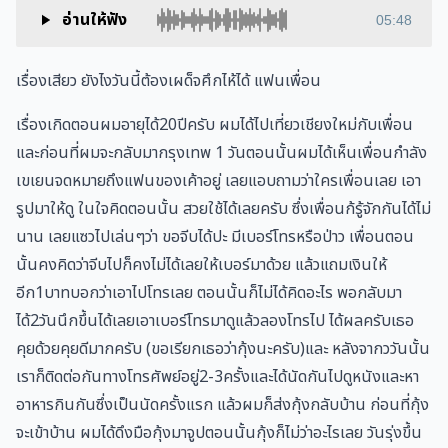
อ่านให้ฟัง
05:48
เรื่องเสียว ยังไงวันนี้ต้องเผด็จศึกไห้ได้ แฟนเพื่อน
เรื่องเกิดตอนผมอายุได้20ปีครับ ผมได้ไปเที่ยวเชียงใหม่กับเพื่อน
และก่อนที่ผมจะกลับมากรุงเทพ 1 วันตอนนั้นผมได้เห็นเพื่อนกำลัง
เขเยนจดหมายถึงแฟนของเค้าอยู่ เลยแอบถามว่าใครเพื่อนเลย เอา
รูปมาให้ดู ในใจคิดตอนนั้น สวยใช้ได้เลยครับ ซึ่งเพื่อนก้รู้จักกันได้ไม่
นาน เลยแซวไปเล่นๆว่า ขอจีบได้ปะ มีเบอร์โทรหรือป่าว เพื่อนตอน
นั้นคงคิดว่าจีบไปก็คงไม่ได้เลยให้เบอร์มาด้วย แล้วแถมเงินให้
อีก1บาทบอกว่าเอาไปโทรเลย ตอนนั้นก็ไม่ได้คิดอะไร พอกลับมา
ได้2วันนึกขึ้นได้เลยเอาเบอร์โทรมาดูแล้วลองโทรไป ได้ผลครับเธอ
คุยด้วยคุยดีมากครับ (ขอเรียกเธอว่ากุ้งนะครับ)และ หลังจากววันนั้น
เราก็ติดต่อกันทางโทรศัพย์อยู่2-3ครั้งและได้นัดกันไปดูหนังและหา
อาหารกินกันซึ่งเป็นนัดครั้งแรก แล้วผมก็ส่งกุ้งกลับบ้าน ก่อนที่กุ้ง
จะเข้าบ้าน ผมได้ดึงมือกุ้งมาจูปตอนนั้นกุ้งก็ไม่ว่าอะไรเลย วันรุ่งขึ้น