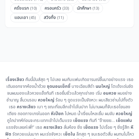
ครั่งแรก
ครอบครัว
นักศึกษา
(10)
(33)
(13)
แอบเอา
สวิงกิ้ง
(45)
(11)
เรื่องเสียว
คืนนี้มันส์สุด ๆ ไปเลย ผมกับแฟนเกิดอารมณ์ขึ้นมาอย่างแรง เธอ
เดินออกจากห้องน้ำด้วย
ชุดนอนเซ็กซี่
บางเฉียบสีดำ
นมใหญ่
โตเด้งเด่นชัด
จนผมมองแล้วควยแข็งทันที เธอยิ้มยั่วแล้วคุกเข่าลง เริ่ม
อมควย
ผมอย่าง
ชำนาญ ลิ้นวนรอบ
ควยใหญ่
ร้อน ๆ ดูดแรงเป็นจังหวะ ผมเสียวซ่านไปทั้งตัว
เธอ
ครางเสียว
เบา ๆ ขณะที่อมลึกเข้าไปในปาก ไม่นานผมก็จับเธอโยนลง
เตียง ถอดกางเกงในออก
หีเปียก
ไปหมด น้ำเงี่ยนไหลเยิ้ม ผมจับ
ควยใหญ่
ถูไถปากหีก่อนจะกระแทกเข้าไปเต็มแรง
เย็ดแรง
ทันที “อ๊ายยย…
เย็ดแฟน
แรงจังเลยค่ะพี่!” เธอ
ครางเสียว
ลั่นห้อง ยิ่ง
เย็ดแรง
ไปเรื่อย ๆ ยิ่งรู้สึก
หี
ฟิต
รัดควยแน่นมาก ผมเร่งจังหวะ
เย็ดใน
ลึกสุด ๆ จนเธอตัวสั่น ผมทนไม่ไหว