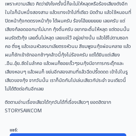
เพราะความเสียว คิดว่ายังไงครั้งนี้ก็จะไม่ให้หลุดหรือร้องเสียงดังอีก
ในใจก็นับหนึ่งสองสาม แล้วแทงเข้าไปที่เดียว มิดด้าม แล้วใช้หมอนที่
ปิดหน้ากุ้งกดตรงหน้ากุ้ง ได้ผมครับ ร้องโอ้ยยยยยย เลยครับ แต่
เสียงก้ลอดออกมาไม่มาก กุ้งดิ้นครับ อยากจะดิ้นให้หลุด แต่ตอนนั้น
ผมรัดตัวกุ้ง เลยดิ้นไม่หลุด เลยแช่ใว้ อยู่อย่างนั้น แล้วไซ้ไปตามซอก
คอ ติ่งหู แล้วเอนหัวลงมาเลียตรงหัวนม สีชมพูจนกุ้งผ่อนคลาย แล้ว
ผมก็ชักเข้าชักออกช้าๆคล้าวนี้กุ้งไม่ร้องครับ แต่ได้ยินแต่เสียง
..อืม..อุ้ย..ซีดในลำคอ แล้วผมก็ซอยเร็วๆจนกุ้งมีอาการกระตุ๊กและ
เสียงหอบๆ แล้วผมก็ ขย่มอีกสองสามที่แล้วฉีดปรี๊ดดดด เข้าไปในรู
เสียวของกุ้ง จากวันนั้น เราก็นัดกันไปเล่นเสียวกัประจำ จนเดียวนี้
ไม่ได้ติดต่อกันอีกเลย
ติดตามอ่านเรื่องเสียวได้ทุกวันได้ที่เรื่องเสียวๆ ยอดฮิตจาก
STORYSAW.COM
แชร์: