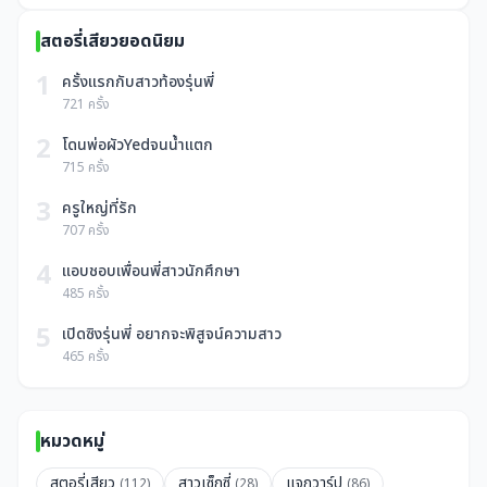
สตอรี่เสียวยอดนิยม
1
ครั้งแรกกับสาวท้องรุ่นพี่
721 ครั้ง
2
โดนพ่อผัวYedจนน้ำแตก
715 ครั้ง
3
ครูใหญ่ที่รัก
707 ครั้ง
4
แอบชอบเพื่อนพี่สาวนักศึกษา
485 ครั้ง
5
เปิดซิงรุ่นพี่ อยากจะพิสูจน์ความสาว
465 ครั้ง
หมวดหมู่
สตอรี่เสียว
สาวเซ็กซี่
แจกวาร์ป
(112)
(28)
(86)