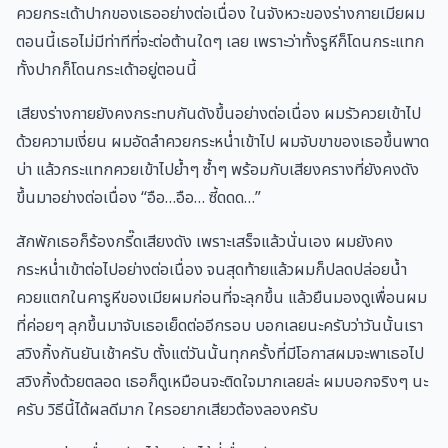
ควยกระเด้าปากของเธออย่างต่อเนื่อง ในจังหวะของร่างกายเมียผม
ตอนนี้เธอไม่มีท่าทีที่จะต่อต้านใดๆ เลย เพราะว่าทั้งรูหีก็โดนกระแทก
ทั้งปากก็โดนกระเด้าอยู่ตอนนี้
เสียงร่างกายยังคงกระทบกันดังขึ้นอย่างต่อเนื่อง ผมรัวควยเข้าไป
ด้วยความเงี่ยน ผมอัดลำควยกระหน่ำเข้าไป ผมจับขาของเธอขึ้นพาด
บ่า แล้วกระแทกควยเข้าไปย้ำๆ ซ้ำๆ พร้อมกับเสียงครางที่ยังคงดัง
ขึ้นมาอย่างต่อเนื่อง “อือ…อือ… ซี้ดดด…”
สักพักเธอก็ร้องกรี๊ดเสียงดัง เพราะเสร็จแล้วนั่นเอง ผมยังคง
กระหน่ำเข้าต่อไปอย่างต่อเนื่อง จนสุดท้ายแล้วผมก็ปลดปล่อยน้ำ
ควยแตกในคารูหีของเมียผมก่อนที่จะลุกขึ้น แล้วยืนมองดูเพื่อนผม
ที่ค่อยๆ ลุกขึ้นมาจับเธอเย็ดต่ออีกรอบ บอกเลยนะครับว่าวันนั้นเรา
สวิงกิ้งกันยันเช้าครับ ตั้งแต่วันนั้นทุกครั้งที่มีโอกาสผมจะพาเธอไป
สวิงกิ้งด้วยตลอด เธอก็ดูเหมือนจะติดใจมากเลยล่ะ ผมบอกจริงๆ นะ
ครับ วิธีนี้ได้ผลดีมาก ใครอยากเสียวต้องลองครับ