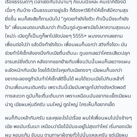
เรื่องธรรมดาๆ เวลาเย็ดกันไปนานๆ ก็แบบนี้แหละ คนเราก็ต้องมี
เบื่อๆ กันบ้าง เป็นธรรมดาอยู่แล้ว ก็ต้องหาวิธีทำให้เซ็กส์มีความสุข
ยิ่งขึ้น ผมก็สงสัยก็ถามมันไป “กูควยทำยังไงดีวะ ถ้าเป็นมึงจะทำยัง
ไง” เพื่อนผมตอบกลับมาว่า ถ้าเป็นกูอ่ะกูจะพาเมียไปหาความสุขแบบ
ใหม่ว่ะ เมียกูก็เป็นกูก็พาไปจัดบ่อยๆ 5555+ ผมงงมากเลยถาม
เพื่อนต่อไปว่า แล้วมึงทำยังไงวะ เพื่อนผมก็บอกว่า สวิงกิ้งไงวะ มัน
ช่วยทำให้เซ็กส์ของมึงกับเมียตื่นเต้นนะ กูบอกเลยว่าโคตรเสียวปลุก
อารมณ์ยิ่งดีมาก หลังจากแยกย้ายกับเพื่อนวันนั้นผมก็เลยวางแผน
จะจัดหนักกับเมีย โดยได้เปิดใจคุยกับเมียตรงๆ เมียผมก็บอกว่า
อยากจะลองดูถ้ามันทำให้เซ็กส์ดีขึ้นได้ ผมได้ชวนเมียไปกินเหล้าที่
บ้านเพื่อนคนเดิมครับ เพราะวันนี้เมียมันพาลูกไปต่างจังหวัดพอดี
ทางสะดวก ดูมันก็จะตื่นเต้นมาก เพราะเหมือนมันอยากจะเย็ดเมียผม
น่าดู เมียผมหุ่นดีครับ นมใหญ่ ตูดใหญ่ ใครเห็นก็อยากเย็ด
ผมก็กินเหล้ากันครับ และคุยอะไรไปเรื่อย ผมให้เพื่อนผมไปนั่งข้างๆ
เมีย พอมันเริ่มเมา เหมือนว่ามือไม้มันจะอยู่ไม่สุขเท่าไหร่ เริ่มกอดเมีย
ผม หอมแก้ม จับนม ตามภาษาผู้ชายทั่วไปนั่นแหละครับ แต่เมียผม