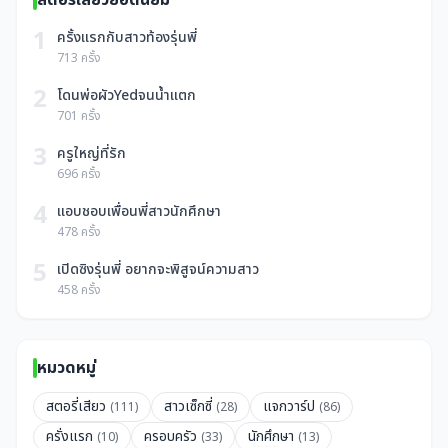
1
ครั้งแรกกับสาวท้องรุ่นพี่
713 ครั้ง
2
โดนพ่อผัวYedจนน้ำแตก
701 ครั้ง
3
ครูใหญ่ที่รัก
696 ครั้ง
4
แอบชอบเพื่อนพี่สาวนักศึกษา
478 ครั้ง
5
เปิดซิงรุ่นพี่ อยากจะพิสูจน์ความสาว
458 ครั้ง
หมวดหมู่
สตอรี่เสียว
สาวเซ็กซี่
แจกวาร์ป
(111)
(28)
(86)
ครั่งแรก
ครอบครัว
นักศึกษา
(10)
(33)
(13)