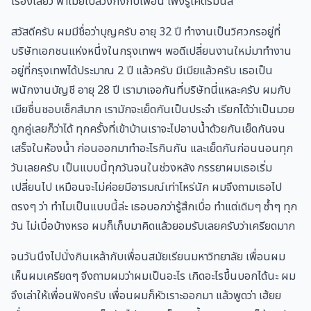
เรื่องเสียว พาเมียไปสวิ้งกิ้งกับเพื่อน เพิ่งรู้โคตรมันส์
สวัสดีครับ ผมมีชื่อว่าบุญครับ อายุ 32 ปี ทำงานเป็นวิศวกรอยู่ที่
บริษัทเอกชนแห่งหนึ่งในกรุงเทพฯ พอดีเปลี่ยนงานใหม่มาทำงาน
อยู่ที่กรุงเทพได้ประมาณ 2 ปี แล้วครับ มีเมียแล้วครับ เธอเป็น
พนักงานบัญชี อายุ 28 ปี เรามาเจอกันที่บริษัทนี่แหละครับ ผมกับ
เมียชื่นชอบเซ็กส์มาก เรามักจะเย็ดกันเป็นประจำ เรียกได้ว่าเป็นมวย
ถูกคู่เลยก็ว่าได้ ทุกครั้งที่เข้าบ้านเราจะไปอาบน้ำด้วยกันเย็ดกันจน
เสร็จในห้องน้ำ ก่อนออกมาทำอะไรกินกัน และเย็ดกันก่อนนอนทุก
วันเลยครับ เป็นแบบนี้ทุกวันจนในช่วงหลัง ภรรยาผมเธอเริ่ม
เปลี่ยนไป เหมือนจะไม่ค่อยมีอารมณ์เท่าไหร่นัก ผมจึงถามเธอไป
ตรงๆ ว่า ทำไมเป็นแบบนี้ล่ะ เธอบอกว่ารู้สึกเบื่อ ทำแต่เดิมๆ ซ้ำๆ ทุก
วัน ไม่เบื่อบ้างหรอ ผมก็เก็บมาคิดแล้วยอมรับเลยครับว่าเครียดมาก
จนวันนึงไปนั่งกินเหล้ากับเพื่อนสมัยเรียนมหาวิทยาลัย เพื่อนผม
เห็นผมเครียดๆ จึงถามผมว่าผมเป็นอะไร เกิดอะไรขึ้นบอกได้นะ ผม
จึงเล่าให้เพื่อนฟังครับ เพื่อนผมก็หัวเราะออกมา แล้วพูดว่า เฮ้ยย