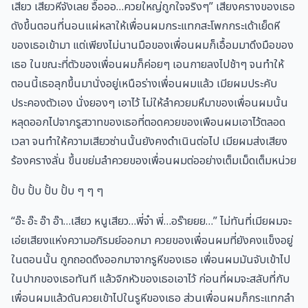
เสียว เสียวหีจังเลย อื๊อออ…ควยใหญ่ถูกใจจริงๆ” เสียงครางของเธอ
ดังขึ้นตอนที่นอนแผ่หลาให้เพื่อนผมกระแทกสะโพกกระเด้าเย็ดหี
ของเธอเข้ามา แต่เพียงไม่นานมือของเพื่อนผมก็เอื้อมมาดึงมือของ
เธอ ในขณะที่ตัวของเพื่อนผมก็ค่อยๆ เอนกายลงไปช้าๆ จนทำให้
ตอนนี้เธอลุกขึ้นมานั่งอยู่เหนือร่างเพื่อนผมแล้ว เมียผมประคับ
ประคองตัวเอง นั่งยองๆ เอาไว้ ไม่ให้ลำควยมหึมาของเพื่อนผมนั้น
หลุดออกไปจากรูสวาทของเธอที่ตอดควยของเพือนผมเอาไว้ตลอด
เวลา จนทำให้ความเสียวซ่านนั้นยังคงดำเนินต่อไป เมียผมส่งเสียง
ร้องครางลั่น ขึ้นขย่มลำควยของเพื่อนผมต่ออย่างเต็มเม็ดเต็มหน่วย
ปั้บ ปั้บ ปั้บ ปั้บ ๆ ๆ ๆ
“อ๊ะ อ๊ะ อ๊า อ๊า…เสียว หนูเสียว…พี่จ๋า พี่…อร๊ายยย…” ไม่ทันที่เมียผมจะ
เอ่ยเสียงแห่งความอภิรมย์ออกมา ควยของเพื่อนผมที่ยังคงแข็งอยู่
ในตอนนั้น ถูกถอดดึงออกมาจากรูหีของเธอ เพื่อนผมมันจับเข้าไป
ในปากของเธอทันที แล้วจิกหัวของเธอเอาไว้ ก่อนที่ผมจะสลับที่กับ
เพื่อนผมแล้วดันควยเข้าไปในรูหีของเธอ ส่วนเพื่อนผมก็กระแทกลำ