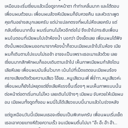
เหมือนจะเริ่มเงี่ยนแล้วเมื่อดูจากหน้าตา ทำท่าเคลิ้มมาก และโต้ตอบ
เพื่อนผมด้วยนะ เพื่อนผมล้วงหีเมียผมก็จับควยคืน และหัวเราะพูด
คุยกันอย่างสนุกเลยครับ แต่น่าแปลกตรงที่ผมไม่หึงเลยครับ แต่
กลับเงี่ยนมากขึ้น ผมเริ่มทนไม่ไหวอีกต่อไป จึงเข้าไปกระซิบเพื่อน
ผมในตอนที่เมียผมไปเข้าห้องน้ำ บอกว่า มึงเย็ดเลย เพื่อนผมได้ฟัง
ดังนั้นพอเมียผมออกมาจากห้องน้ำก็ชวนเมียผมเข้าไปในห้อง เมีย
ผมก็เดินตามไปแบบไม่รอช้า อาจจะเป็นเพราะเธอเมาแล้วด้วย เลย
เงี่ยนมากสักพักผมก็แอบเดินตามเข้าไป เห็นภาพเมียผมกำลังโดน
เลียหีเลย เพื่อนผมมันลิ้นไวมาก เน้นไปที่เม็ดแตดจนเมียผมร้อง
ครางเสียงดังด้วยความเสียว โอ๊ยย…หนูเสียวนะพี่ พี่จ๋าาา..หนูเสียวค่ะ
เพื่อนผมก็ยังไม่หยุดแต่ยิ่งเลียหีแรงขึ้นเรื่องๆ ผมเห็นภาพแบบนั้น
ต่อหน้าต่อตาเริ่มทนไม่ไหว เลยเดินไปข้างๆ เมียผม จับควยให้เมียผม
อม เมียผมทั้งดูดทั้งอม ผมนี่ไม่ได้เสียวแบบนี้นานแล้วในช่วงหลัง
แต่ดูเหมือนวันนี้เมียผมเธอจะเงี่ยนเป็นพิเศษครับ เพื่อนผมเริ่มเย็ด
เธอเอาควยแทงหีด้วยความเร็ว จนเมียผมดิ้นไปมา “อ๊ะ อ๊ะ อ๊า อ๊า…