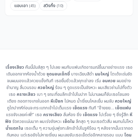
แอบเอา
สวิงกิ้ง
(45)
(10)
เรื่องเสียว
คืนนี้มันส์สุด ๆ ไปเลย ผมกับแฟนเกิดอารมณ์ขึ้นมาอย่างแรง เธอ
เดินออกจากห้องน้ำด้วย
ชุดนอนเซ็กซี่
บางเฉียบสีดำ
นมใหญ่
โตเด้งเด่นชัด
จนผมมองแล้วควยแข็งทันที เธอยิ้มยั่วแล้วคุกเข่าลง เริ่ม
อมควย
ผมอย่าง
ชำนาญ ลิ้นวนรอบ
ควยใหญ่
ร้อน ๆ ดูดแรงเป็นจังหวะ ผมเสียวซ่านไปทั้งตัว
เธอ
ครางเสียว
เบา ๆ ขณะที่อมลึกเข้าไปในปาก ไม่นานผมก็จับเธอโยนลง
เตียง ถอดกางเกงในออก
หีเปียก
ไปหมด น้ำเงี่ยนไหลเยิ้ม ผมจับ
ควยใหญ่
ถูไถปากหีก่อนจะกระแทกเข้าไปเต็มแรง
เย็ดแรง
ทันที “อ๊ายยย…
เย็ดแฟน
แรงจังเลยค่ะพี่!” เธอ
ครางเสียว
ลั่นห้อง ยิ่ง
เย็ดแรง
ไปเรื่อย ๆ ยิ่งรู้สึก
หี
ฟิต
รัดควยแน่นมาก ผมเร่งจังหวะ
เย็ดใน
ลึกสุด ๆ จนเธอตัวสั่น ผมทนไม่ไหว
น้ำแตกใน
เธอเต็ม ๆ ความอุ่นพุ่งทะลักเข้าไปในรูหีร้อน ๆ หลังจากนั้นเรากอด
กันหอบ แต่เธอยังไม่หายเงี่ยน ผมเลยจับเธอเย็ดต่ออีกหลายรอบ แบบ
โดน