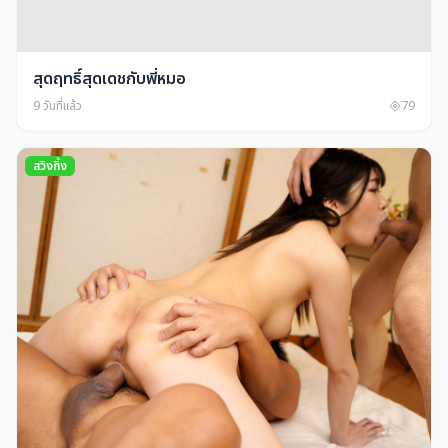
สุดฤทธิ์สุดเดชกับพี่หมอ
9 วันที่แล้ว
79
สวิงกิ้ง