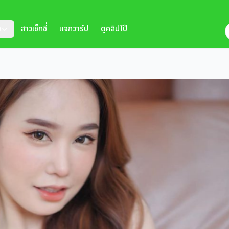
ว
สาวเซ็กซี่
แจกวาร์ป
ดูคลิปโป๊