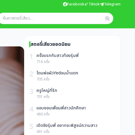
Facebook
Tiktok
Telegram
สตอรี่เสียวยอดนิยม
1
ครั้งแรกกับสาวท้องรุ่นพี่
716 ครั้ง
2
โดนพ่อผัวYedจนน้ำแตก
705 ครั้ง
3
ครูใหญ่ที่รัก
701 ครั้ง
4
แอบชอบเพื่อนพี่สาวนักศึกษา
480 ครั้ง
5
เปิดซิงรุ่นพี่ อยากจะพิสูจน์ความสาว
461 ครั้ง