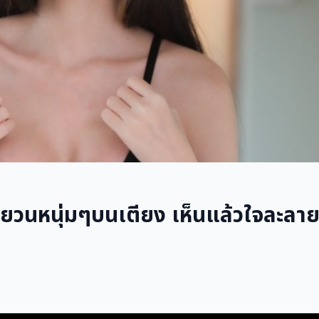
้ายวนหนุ่มๆบนเตียง เห็นแล้วใจละลา