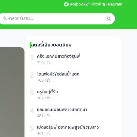
Facebook
Tiktok
Telegram
สตอรี่เสียวยอดนิยม
1
ครั้งแรกกับสาวท้องรุ่นพี่
716 ครั้ง
2
โดนพ่อผัวYedจนน้ำแตก
706 ครั้ง
3
ครูใหญ่ที่รัก
701 ครั้ง
4
แอบชอบเพื่อนพี่สาวนักศึกษา
481 ครั้ง
5
เปิดซิงรุ่นพี่ อยากจะพิสูจน์ความสาว
461 ครั้ง