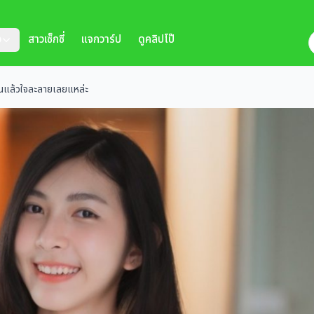
ว
สาวเซ็กซี่
แจกวาร์ป
ดูคลิปโป๊
ห็นแล้วใจละลายเลยแหล่ะ