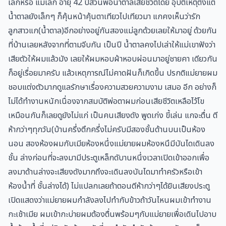
เล็กหรือ แม่เล็ก อายุ 42 ปีส่วนพ่อน้ำตาลเสียชีวิตโดย อุบัติเหตุตั้งแต่
น้ำตาลยังเล็กๆ ก็คุ้นหน้าคุ้นตาเทียวไปเทียวมา แกคงเห็นว่ารัก
ลูกสาวแก(น้ำตาล)อีกอย่างอยู่กันสองแม่ลูกด้วยเลยให้มาอยู่ ด้วยกัน
ที่บ้านเลยหลังจากที่ตามจีบกัน เป็นปี น้ำตาลคงไปเล่าให้แม่เขาฟังว่า
เสียตัวให้ผมแล้วมัง เลยให้ผมหอบผ้าหอบผ่อนมาอยู่ชายคา เดียวกัน
ก็อยู่เรื่อยมาครับ แล้วเหตุการณ์ไม่คาดฝันก็เกิดขึ้น ปรกติแม่ยายผม
ชอบแต่งตัวมากดูแลรักษาเรื่องความสวยความงาม เสมอ อีก อย่างก็
ไม่ได้ทำงานหนักเนื่องจากสมบัติพ่อตาผมก่อนเสียชีวิตเหลือไว้โข
เหมือนกันก็เลยดูยังไม่แก่ เป็นคนเสียงดัง พูดเก่ง ขี้เล่น แกจะตื่น ตี
ห้ากว่าๆทุกวัน(บ้านครึ่งตึกครึ่งไม่ครับมีสองชั้นด้านบนเป็นห้อง
นอน สองห้องผมกับเมียห้องหนึ่งแม่ยายผมห้องหนึมีบันไดเดินลง
ชั้น ล่างก่อนที่จะลงมามีประตูเหล็กดับานหนึ่งเวลาเปิดเข้าออกเพื่อ
ลงมาด้านล่างจะเสียงดังมากถึงจะเดินลงบันไดมาทำครัวหรือเข้า
ห้องน้ำที่ ชั้นล่างได้) ไม่แปลกเลยถ้าตอนตีห้ากว่าๆได้ยินเสียงประตู
เปิดแสดงว่าแม่ยายผมกำลังลงไปทำกับข้าวถ้าวันไหนผมเข้าทำงาน
กะเช้าเมีย ผมเข้ากะบ่ายผมต้องตื่นพร้อมๆกับแม่ยายเพื่อเดินไปอาบ