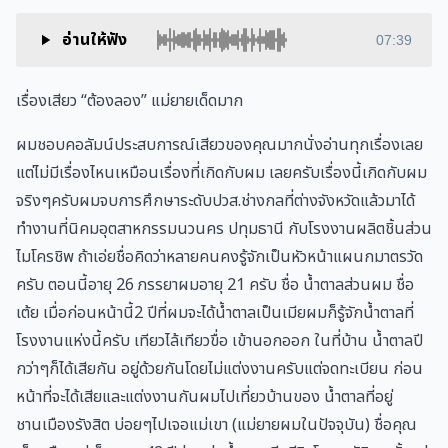
อ่านให้ฟัง
07:39
เรื่องเสียว “ต้องลอง” แม่ยายเด็ดมาก
ผมชอบคอลัมน์ประสบการณ์เสียวของคุณมากนั่งอ่านทุกเรื่องเลย
แต่ไม่มีเรื่องไหนเหมือนเรื่องที่เกิดกับผม เลยครับเรื่องนี้เกิดกับผม
จริงๆครับผมจบการศึกษาระดับปวส.ช่างกลที่ต่างจังหวัดแล้วมาได้
ทำงานที่นิคมอุตสาหกรรมนวนคร ปทุมธานี กับโรงงานผลิตชิ้นส่วน
ไมโครชิพ ถ้าเอ่ยชื่อคิดว่าหลายคนคงรู้จักเป็นหัวหน้าแผนกมาตรวัด
ครับ ตอนนี้อายุ 26 ภรรยาผมอายุ 21 ครับ ชื่อ น้ำตาลส่วนผม ชื่อ
เต้ย เมื่อก่อนหน้านี้2 ปีที่ผมจะได้น้ำตาลเป็นเมียผมก็รู้จักน้ำตาลที่
โรงงานแห่งนี้ครับ เทียวไล้เทียวขื่อ เข้านอกออก ในที่บ้าน น้ำตาลปี
กว่าๆก็ได้เสียกัน อยู่ด้วยกันโดยไม่แต่งงานครับแต่จดทะเบียน ก่อน
หน้าที่จะได้เสียและแต่งงานกันผมไปเที่ยวบ้านของ น้ำตาลที่อยู่
ชานเมืองรังสิต บ่อยๆไปเจอแม่เขา (แม่ยายผมในปัจจุบัน) ชื่อคุณ