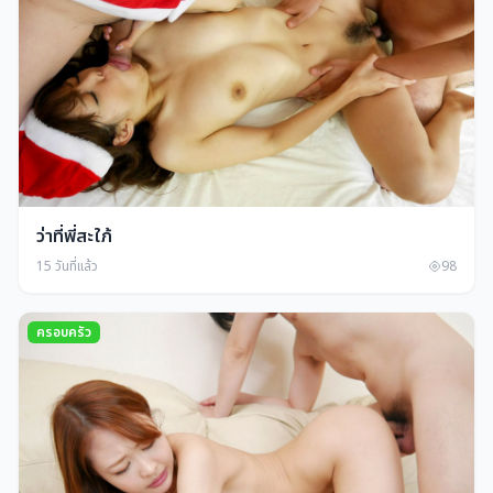
ว่าที่พี่สะใภ้
15 วันที่แล้ว
98
ครอบครัว