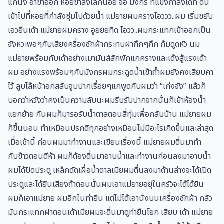
แกนั่ง อ้าขาออก ห้อยขาลงเล็กน้อย จ่อ มังกร ที่แข็งกำลังได้ที่ ดัน
เข้าไปที่หอยที่กำลังชุ่มไปด้วยน้ำ แม่ยายผมครางโอววว..ผม เริ่มขยับ
เอวยืนเด้า แม่ยายผมคราง อูยยยทิด โอวว..ผมกระแทกเข้าออกเป็น
จังหวะพอๆกับเสียงครื่องซักผ้ากระทบฝากึกๆกึก ก้มดูดหัว นม
แม่ยายพร้อมกับเด้าอย่างเมามันส์สักพักแกครางและเด้งสู้แรงเด้า
ผม อย่างแรงพร้อมๆกับมังกรผมกระฉูดน้ำเข้าถ้ำผมยังคงเสียบคา
ไว้ ลูบไล้หน้าอกสลับจูบปากเรื่อยๆแกพูดกับผมว่า “เก่งจัง” แล้วก็
บอกว่าหวังว่าคงเป็นความลับนะผมรีบรับปากจากนั้นก็เข้าห้องน้ำ
แยกย้าย กันผมก็มารอรับน้ำตาลตอนสี่ทุ่มเพื่อกลับบ้าน แม่ยายผม
ก็ขึ้นนอน ทำเหมือนปรกติทุกอย่างเหมือนไม่มีอะไรเกิดขึ้นและล่าสุด
เมื่อเช้านี้ ก่อนผมมาทำงานและเขียนเรื่องนี้ แม่ยายผมตื่นมาทำ
กับข้าวตอนตีห้า ผมก็ต้องตื่นมาอาบน้ำและทำงานก่อนลงมาอาบน้ำ
ผมได้ปิดประตู เหล็กดัดเผื่อน้ำตาลเมียผมตื่นลงมาด้านล่างจะได้เปิด
ประตูและได้ยินเสียงถ้าตอนนั้นผมเอาแม่ยายอยุ่ในครัวจะได้ได้ยิน
ผมก็เอาแม่ยาย ผมอีกในท่ายืน แต่ไม่ได้เอานั่งบนเครื่องซักผ้า กลัว
มันกระแทกฝาตอนเด้าเมียผมจะตื่นมาดูท่ายืนโยก เสียบ เด้า แม่ยาย