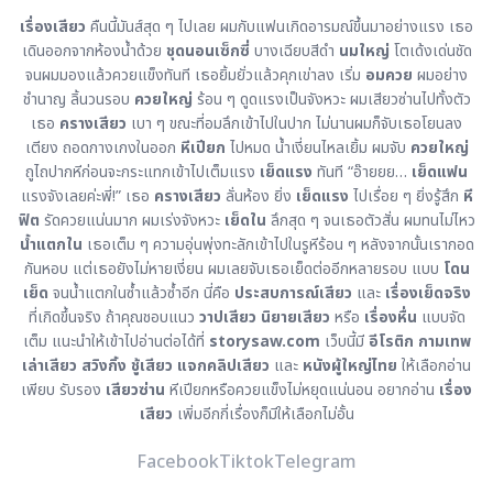
เรื่องเสียว
คืนนี้มันส์สุด ๆ ไปเลย ผมกับแฟนเกิดอารมณ์ขึ้นมาอย่างแรง เธอ
เดินออกจากห้องน้ำด้วย
ชุดนอนเซ็กซี่
บางเฉียบสีดำ
นมใหญ่
โตเด้งเด่นชัด
จนผมมองแล้วควยแข็งทันที เธอยิ้มยั่วแล้วคุกเข่าลง เริ่ม
อมควย
ผมอย่าง
ชำนาญ ลิ้นวนรอบ
ควยใหญ่
ร้อน ๆ ดูดแรงเป็นจังหวะ ผมเสียวซ่านไปทั้งตัว
เธอ
ครางเสียว
เบา ๆ ขณะที่อมลึกเข้าไปในปาก ไม่นานผมก็จับเธอโยนลง
เตียง ถอดกางเกงในออก
หีเปียก
ไปหมด น้ำเงี่ยนไหลเยิ้ม ผมจับ
ควยใหญ่
ถูไถปากหีก่อนจะกระแทกเข้าไปเต็มแรง
เย็ดแรง
ทันที “อ๊ายยย…
เย็ดแฟน
แรงจังเลยค่ะพี่!” เธอ
ครางเสียว
ลั่นห้อง ยิ่ง
เย็ดแรง
ไปเรื่อย ๆ ยิ่งรู้สึก
หี
ฟิต
รัดควยแน่นมาก ผมเร่งจังหวะ
เย็ดใน
ลึกสุด ๆ จนเธอตัวสั่น ผมทนไม่ไหว
น้ำแตกใน
เธอเต็ม ๆ ความอุ่นพุ่งทะลักเข้าไปในรูหีร้อน ๆ หลังจากนั้นเรากอด
กันหอบ แต่เธอยังไม่หายเงี่ยน ผมเลยจับเธอเย็ดต่ออีกหลายรอบ แบบ
โดน
เย็ด
จนน้ำแตกในซ้ำแล้วซ้ำอีก นี่คือ
ประสบการณ์เสียว
และ
เรื่องเย็ดจริง
ที่เกิดขึ้นจริง ถ้าคุณชอบแนว
วาปเสียว
นิยายเสียว
หรือ
เรื่องหื่น
แบบจัด
เต็ม แนะนำให้เข้าไปอ่านต่อได้ที่
storysaw.com
เว็บนี้มี
อีโรติก
กามเทพ
เล่าเสียว
สวิงกิ้ง
ชู้เสียว
แจกคลิปเสียว
และ
หนังผู้ใหญ่ไทย
ให้เลือกอ่าน
เพียบ รับรอง
เสียวซ่าน
หีเปียกหรือควยแข็งไม่หยุดแน่นอน อยากอ่าน
เรื่อง
เสียว
เพิ่มอีกกี่เรื่องก็มีให้เลือกไม่อั้น
Facebook
Tiktok
Telegram