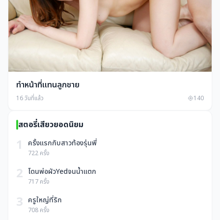
ทำหน้าที่แทนลูกชาย
16 วันที่แล้ว
140
สตอรี่เสียวยอดนิยม
1
ครั้งแรกกับสาวท้องรุ่นพี่
722 ครั้ง
2
โดนพ่อผัวYedจนน้ำแตก
717 ครั้ง
3
ครูใหญ่ที่รัก
708 ครั้ง