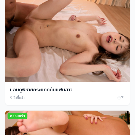
แอบดูพี่ชายกระแทกกับแฟนสาว
9 วันที่แล้ว
71
ครอบครัว