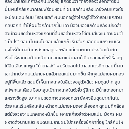
หลังแกแล้วแกกำลังคนแกงอยู่ แกตอบว่า “ต้องลองว่ะไอ้ทิด”ตอน
นั้นผมไกล้แกมากเลยฟร์อมหอมที่ ผมแกด้านหลังแกยังคนแกงต่อ
เหมือนเดิม อืมม “หอมแฮะ” ผมบอกอยู่ตั้งไกลรู้ได้ไงว่าหอม แกสวน
กลับอีกที ทำให้ผมใจกล้ามากขึ้น เอา มือจับเอวแกด้านหลังเบียดลำ
ตัวเข้าจนชิดด้านหลังแกดมที่ต้นขอด้านหลัง ได้ยินเสียงแม่ยายผมว่า
“เป็นไง” ตอนนั้นผมไม่ตอบแล้วแกก็ เริ่มสั่นๆ เลิกคนแกง ผมยัง
คงไซร้ต้นคอด้านหลังแกอยู่และพลิกแม่ยายผมมาประจันหน้ากัน
เริ่มไวร้ซอกคอด้านหน้าแกกอดผมแน่นผมก็ ยืนกอดและไซร้เรื่อยๆ
ได้ยินเสียงแกพูด “น้ำตาลล่ะ” ผมรีบตอบไป ว่าออกเวรดึก ตอนนี้ผม
เอาปากประกบแม่ยายผมแล้วกอดแน่นมากขึ้น ผ้าถุงแม่ยายผมกอง
อยู่ที่พื้นแล้ว ตอนนี้เห็นกางเกงในสีม่วงอยู่ตัวเดียว ผมดูดปาก ลูบ
สะโพกและเลื่อนมือมาลูบเป้ากางเกงในตัวจิ๋ว รู้สึก จะมีน้ำแฉะออกมา
แครางซีดอูย..เบาๆผมถอดกางเกงออกเรา ยังคงยืนดูดปากกันไป
ด้วย และเริ่มคลึงเคล้นหน้าอกแม่ยายผมถอดเสื้อออก ดูดนมที่คล้อย
แต่ยังสวยงามแกครางหนักขึ้น เอาขาเกี่ยวลำตัวผมแน่น มังกร ผม
ผงาดตั้งนานแล้ว ผมดันแม่ยายผมไปตรครื่องซักผ้าที่อยู่ ใกล้กันให้