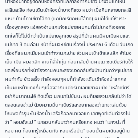
น้ำห้องน้ำที่อยู่ติดกับห้องครัวที่แกกำลังทำกับข้าว บางวันแกเห็น
สะลึมสะลือ ก่อนเดินเข้าห้องน้ำบางทีแซว ผมว่า เมื่อคืนหลายยกละสิ
แหม! บ้านไกวเชียวไอ้ทิด (แกมักเรียกผมไอ้ทิด) ผมก็ได้แต่หัวเราะ
เรื่องพูดสอง แง่สองง่ามแกเก่งแม่ยายผมคนทั่วไปบางทีเจออาจ
ตกใจก็ได้ไม่นึกว่าเป็นแม่ยายลูกเขย สรุปที่บ้านผมมีผมเมียผมและ
แม่ยาย 3 คนก่อน หน้าที่ผมจะเขียนเรื่องนี้ ประมาณ 6 เดือน วันเกิด
เรื่องที่แผนกเมียผมเข้าทำงานกะบ่าย ส่วนผมเข้าเช้าและเลิก ห้าโมง
เย็น เมีย ผมจะเลิก งานก็สี่ห้าทุ่ม ก่อนกลับบ้านผมแวะซดเบียร์กับให้
ชิตเพื่อนรักที่หน้าโรงงานคนละสองขวดกลับถึงบ้านทุ่มกว่าๆแม่ยาย
ผมทำกับ ข้าวเสร็จ กำลังหอมๆผมก็กำลังจะเดินเข้าห้องน้ำแกคง
เห็นผมหน้าแดงกึ่มๆเนื่องจากินเบียร์มาเลยแซวผมมัง “เหล้าเบียร์
อย่ากินมากนะไอ้ ทิดเดี๋ยว นกเขาไม่ขันนะ ผมก็เลยสวนกลับไปว่า โด่
ตลอดเลยจ่ะแม่ ด้วยความมึนๆเบียร์และอยากลองว่าแกจะเล่นด้วย
ไหมพอทำธุนะในห้องน้ำ เสร็จก็ออกมาเจอแก เลยพุดทีเล่นทีจริงไป
ว่า ” หอมจังแม่ ” แกสวนกลับมาว่าคนหรือแกง ผมว่า “แกงน่ะ ที่
หอม คน ก็อยากรู้เหมือนกัน หอมหรือป่าว” ตอนนั้นผมเดินอยู่ด้าน