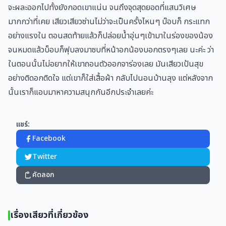
จะผละออกไปทั้งยังกอดเขาแน่น จนถึงจุดสุดยอดที่แสนวิเศษ
มากกว่าที่เคย เสียวเสียวซ่านไม่ว่าจะเป็นครั้งไหนๆ บ๊อบก็ กระแทก
อย่างแรงใน ตอนสดท้ายแล้วก็ปล่อยน้ำอุ่นๆเข้ามาในร่องของน้อง
จนหมดแล้วบ็อบก็ฟุบลงมาซบที่หน้าอกน้องบอกตรงๆเลย นะค่ะ ว่า
ในตอนนั้นไม่อยากให้เขาถอนตัวออกจาร่องเลย มันเสียวเป้นสุข
อย่างติดอกติดใจ แต่เขาก็ใส่เสื้อผ้า กลับไปนอนบ้านลุง แต่หลังจาก
นั้นเราก็แอบมาหาความสนุกกันอีกประจำเลยค่ะ
แชร์:
Facebook
Twitter
คัดลอก
เรื่องเสียวที่เกี่ยวข้อง