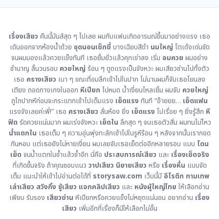
เรื่องเสียว
คืนนี้มันส์สุด ๆ ไปเลย ผมกับแฟนเกิดอารมณ์ขึ้นมาอย่างแรง เธอ
เดินออกจากห้องน้ำด้วย
ชุดนอนเซ็กซี่
บางเฉียบสีดำ
นมใหญ่
โตเด้งเด่นชัด
จนผมมองแล้วควยแข็งทันที เธอยิ้มยั่วแล้วคุกเข่าลง เริ่ม
อมควย
ผมอย่าง
ชำนาญ ลิ้นวนรอบ
ควยใหญ่
ร้อน ๆ ดูดแรงเป็นจังหวะ ผมเสียวซ่านไปทั้งตัว
เธอ
ครางเสียว
เบา ๆ ขณะที่อมลึกเข้าไปในปาก ไม่นานผมก็จับเธอโยนลง
เตียง ถอดกางเกงในออก
หีเปียก
ไปหมด น้ำเงี่ยนไหลเยิ้ม ผมจับ
ควยใหญ่
ถูไถปากหีก่อนจะกระแทกเข้าไปเต็มแรง
เย็ดแรง
ทันที “อ๊ายยย…
เย็ดแฟน
แรงจังเลยค่ะพี่!” เธอ
ครางเสียว
ลั่นห้อง ยิ่ง
เย็ดแรง
ไปเรื่อย ๆ ยิ่งรู้สึก
หี
ฟิต
รัดควยแน่นมาก ผมเร่งจังหวะ
เย็ดใน
ลึกสุด ๆ จนเธอตัวสั่น ผมทนไม่ไหว
น้ำแตกใน
เธอเต็ม ๆ ความอุ่นพุ่งทะลักเข้าไปในรูหีร้อน ๆ หลังจากนั้นเรากอด
กันหอบ แต่เธอยังไม่หายเงี่ยน ผมเลยจับเธอเย็ดต่ออีกหลายรอบ แบบ
โดน
เย็ด
จนน้ำแตกในซ้ำแล้วซ้ำอีก นี่คือ
ประสบการณ์เสียว
และ
เรื่องเย็ดจริง
ที่เกิดขึ้นจริง ถ้าคุณชอบแนว
วาปเสียว
นิยายเสียว
หรือ
เรื่องหื่น
แบบจัด
เต็ม แนะนำให้เข้าไปอ่านต่อได้ที่
storysaw.com
เว็บนี้มี
อีโรติก
กามเทพ
เล่าเสียว
สวิงกิ้ง
ชู้เสียว
แจกคลิปเสียว
และ
หนังผู้ใหญ่ไทย
ให้เลือกอ่าน
เพียบ รับรอง
เสียวซ่าน
หีเปียกหรือควยแข็งไม่หยุดแน่นอน อยากอ่าน
เรื่อง
เสียว
เพิ่มอีกกี่เรื่องก็มีให้เลือกไม่อั้น