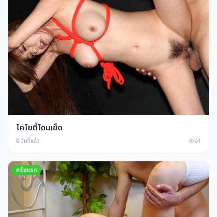
โคโยตี้โดนเย็ด
8 วันที่แล้ว
61
ครั่งแรก