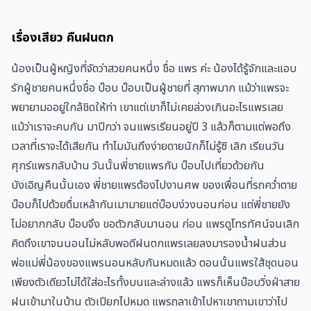
เรื่องเสียว คืนฝนตก
น้องเป็นผู้หญิงที่จัดว่าสวยคนหนึ่ง ชื่อ แพร ค่ะ น้องได้รู้จักและแอบ
รักผู้ชายคนหนึ่งชื่อ บ๊อบ บ๊อบเป็นผู้ชายที่ สุภาพมาก แม้ว่าแพรจะ
พยายามออยู่ใกล้ชิดให้ท่า เขาแต่เขาก็ไม่เคยล่วงเกินอะไรแพรเลย
แม้ว่าเราจะคบกัน มาปีกว่า จนแพรเรียนอยู่ปี 3 แล้วก็ตามแต่พอถึง
เวลาที่เราจะได้เสียกัน ทำไมมันถึงง่ายดายนักก็ไม่รู้ซิ เลิก เรียนวัน
ศุกร์แพรกลับบ้าน วันนั้นพี่ชายแพรกับ บ๊อบไปเที่ยวด้วยกัน
บังเอิญคืนนั้นเอง พี่ชายแพรต้องไปงานศพ ของเพื่อนที่รถคว่ำตาย
บ๊อบก็ไปด้วยดื่มเหล้ากันเมามายแต่บ๊อบง่วงนอนก่อน แต่พี่ชายยัง
ไม่อยากกลับ บ๊อบจึง ขอตัวกลับมานอน ก่อน แพรดูโทรทัศน์จนเลิก
คิดถึงเขาจนนอนไม่หลับพอดีฝนตกแพรเลยลงมารองน้ำฝนส่วน
พ่อแม่พี่น้องของแพรนอนหลับกันหมดแล้ว ตอนนั้นแพรใส้ชุดนอน
เพียงตัวเดียวไม่ได้ใส่อะไรทั้งบนและล่างแล้ว แพรก็เห็นบ๊อบวิ่งฝ่าสาย
ฝนเข้ามาในบ้าน ตัวเปียกไปหมด แพรถลาเข้าไปหาเขาถามเขาว่าไป