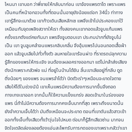
ไหนมา เขาบอก ว่าพี่ชายให้กลับมาก่อน เขาจ้องแพรตาโต เพราะแพร
เป็นคนที่หน้าอกอวบทั้งที่ตอนนั้นอายุยังน้อยแต่อก 34นิ้ว ท่าทาง
เขารู้สึกจะเมาด้วย เขาก้าวเดินเสียหลักเซ แพจึงเข้าไปประคองเขาไว้
เหมือนกับจุดเพลิงสวาทให้เรา ทั้งสองคนเขากอดแล้วจูบแก้มแพร
ครั้งแรกตังแต่คยกันมา แพรจึงจูบตอบเขา ประกบปากที่ยังจูบไม่
เป็น เขา จูบลูบคลำจนแพรเคลิบเคลิ้ม จึงอุ้มแพรไปนอนถอดเสื้อผ้า
ออก แล้วจูบเลียไปทั่วทั้งตัว ลมหายใจเขาร้อนผ่าว ที่ราดรดปลุกความ
รู้สึกของแพรให้กระเจิง จนต้องเผลอครางออกมา แต่ไม่กล้าส่งเสียง
ดังนักเพราะกลัวพ่อ แม่ ที่อยู่ในบ้านได้ยิน ลิ้นเขาเลียอยู่ที่กลีบ ดูด
ติ่งน้อยๆ ของแพร จนแพรจำได้ว่า บิดตัวเร่าๆเหมือนจะขาดใจตาย
เสียให้ได้ในช่วงนัน้ เขาเห็นแพรมีความต้องการมากขึ้นจึงถอด
กางเกงเขาออก จากนั้นก็ใช้ความแข็งแกร่ง สอดเข้ามาในร่องของ
แพร นี่ถ้าไม่มีความต้องการมากคงเจ็บมากที่สุด เพราะถึงขนาดนั้น
ยังจำความเจ็บได้ว่า มันตึงเหมือนจะประขาด ตอนที่เขาดันแล้วสาวเข้า
ออกทั้งเจ็บทั้งเสียวทั้งว้าวุ่นใจไปหมด ต่อมาก็รู้สึกเสียวซ่าน มากจน
จิตใจเตลิดล่องลอยต้องแอ่นสะโพกรับการกดของเขาเพราะกลัวว่าเขา