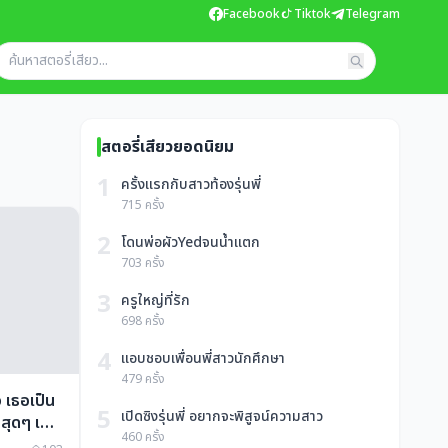
Facebook
Tiktok
Telegram
สตอรี่เสียวยอดนิยม
1
ครั้งแรกกับสาวท้องรุ่นพี่
715 ครั้ง
2
โดนพ่อผัวYedจนน้ำแตก
703 ครั้ง
3
ครูใหญ่ที่รัก
698 ครั้ง
4
แอบชอบเพื่อนพี่สาวนักศึกษา
479 ครั้ง
 เธอเป็น
5
เปิดซิงรุ่นพี่ อยากจะพิสูจน์ความสาว
ักสุดๆ เลย
460 ครั้ง