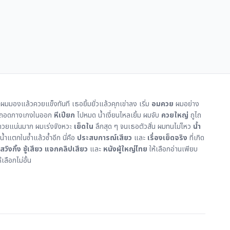
ผมมองแล้วควยแข็งทันที เธอยิ้มยั่วแล้วคุกเข่าลง เริ่ม
อมควย
ผมอย่าง
ยง ถอดกางเกงในออก
หีเปียก
ไปหมด น้ำเงี่ยนไหลเยิ้ม ผมจับ
ควยใหญ่
ถูไถ
ควยแน่นมาก ผมเร่งจังหวะ
เย็ดใน
ลึกสุด ๆ จนเธอตัวสั่น ผมทนไม่ไหว
น้ำ
้ำแตกในซ้ำแล้วซ้ำอีก นี่คือ
ประสบการณ์เสียว
และ
เรื่องเย็ดจริง
ที่เกิด
สวิงกิ้ง
ชู้เสียว
แจกคลิปเสียว
และ
หนังผู้ใหญ่ไทย
ให้เลือกอ่านเพียบ
ห้เลือกไม่อั้น