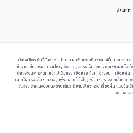
← ก่อนหน้า
เรื่องเสียว
คืนนี้มันส์สุด ๆ ไปเลย ผมกับแฟนเกิดอารมณ์ขึ้นมาอย่างแร
ชำนาญ ลิ้นวนรอบ
ควยใหญ่
ร้อน ๆ ดูดแรงเป็นจังหวะ ผมเสียวซ่านไปทั้
ปากหีก่อนจะกระแทกเข้าไปเต็มแรง
เย็ดแรง
ทันที “อ๊ายยย…
เย็ดแฟน
แ
แตกใน
เธอเต็ม ๆ ความอุ่นพุ่งทะลักเข้าไปในรูหีร้อน ๆ หลังจากนั้นเร
ขึ้นจริง ถ้าคุณชอบแนว
วาปเสียว
นิยายเสียว
หรือ
เรื่องหื่น
แบบจัดเต็ม
รับรอง
เสี