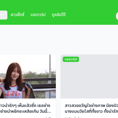
ว
สาวเซ็กซี่
แจกวาร์ป
ดูคลิปโป๊
แจกวาร์ป
วน่ารักๆ เห็นแล้วซี๊ด เธอช่าง
สาวสวยขวัญใจช่างภาพ น้องบิว
ช่างน่าหยิกซะเหลือเกิน วันนี้
นางแบบวัยใสที่ทั้งขาว ทั้งน่าร
เอวลอยมายั่วๆหัวใจหนุ่มไทย
ล่ะ