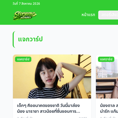
วันที่ 7 สิงหาคม 2026
หน้าแรก
สตอรี่เสีย
แจกวาร์ป
แจกวาร์ป
แจกวาร์ป
เด็กๆ คืออนาคตของชาติ วันนี้มาส่อง
น้องตาล สา
น้อง นาราชา สาวน้อยที่ชื่นชอบการ
น่ารัก แก้ม
cover เพลงรวมถึงการเปิดหมวกหาเงิน
เลยเอาเซต