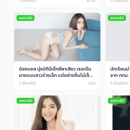
3 เดือนที่แล้ว
102
3 เดือนที่แล้ว
เรียนช่วยเหลือครอบครัวที่บ้านได้อย่าง
และเทศ
น่ารักจริงๆ
แจกวาร์ป
แจกวาร์ป
น้องมอส นุ่งบิกีนี่เซ็กซี่พาเสียว เธอเป็น
นักเรียนน่
นางแบบสาวร่างเล็ก แต่อย่างอื่นไม่เล็ก
จาก กทม. ต
นะ ใครอยากเห็นผลงานการถ่ายแบบของ
โรงเรียนธั
3 เดือนที่แล้ว
62
3 เดือนที่แล้ว
เธอบ่อยๆ ก็สามารถไปติดตามเธอได้นะ
ให้
แจกวาร์ป
แจกวาร์ป