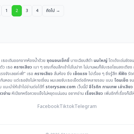
1
2
3
4
ถัดไป →
ง เธอเดินออกจากห้องน้ำด้วย
ชุดนอนเซ็กซี่
บางเฉียบสีดำ
นมใหญ่
โตเด้งเด่นชัดจน
งตัว เธอ
ครางเสียว
เบา ๆ ขณะที่อมลึกเข้าไปในปาก ไม่นานผมก็จับเธอโยนลงเตี
รงจังเลยค่ะพี่!” เธอ
ครางเสียว
ลั่นห้อง ยิ่ง
เย็ดแรง
ไปเรื่อย ๆ ยิ่งรู้สึก
หีฟิต
รัด
ากอดกันหอบ แต่เธอยังไม่หายเงี่ยน ผมเลยจับเธอเย็ดต่ออีกหลายรอบ แบบ
โดนเย็ด
จนน
 แนะนำให้เข้าไปอ่านต่อได้ที่
storysaw.com
เว็บนี้มี
อีโรติก
กามเทพ
เล่าเสียว
ยวซ่าน
หีเปียกหรือควยแข็งไม่หยุดแน่นอน อยากอ่าน
เรื่องเสียว
เพิ่มอีกกี่เรื่องก็มีใ
Facebook
Tiktok
Telegram