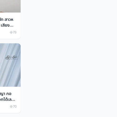
นัท สาวห
 เสียง
73
ัญญา กอ
บอกได้เลย
เลสซะ
70
กันเลยที