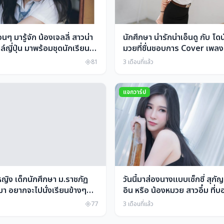
่อนๆ มารู้จัก น้องเจลลี่ สาวน่า
นักศึกษา น่ารักน่าเอ็นดู กับ โด
ตล์ญี่ปุ่น มาพร้อมชุดนักเรียน
มวยที่ชื่นชอบการ Cover เพลง
ผสมไทย ดูแล้วฟินสุดๆ กับ
ของเธอนั้นเพราะติดหูจริงๆ
81
3 เดือนที่แล้ว
ักของเธอ
แจกวาร์ป
หญิง เด็กนักศึกษา ม.ราชภัฏ
วันนี้มาส่องนางแบบเซ็กซี่ สุก
า อยากจะไปนั่งเรียนข้างๆ
อิน หรือ น้องหมวย สาวอึ๋ม ที่
เล้ย ใครชอบสาวๆสวยๆ ต้อง
ว่าท่าโพสต์ของเธอมันช่างยั่วกิ
77
3 เดือนที่แล้ว
ู ไม่ผิดหวังอย่างแน่นอน
เหลือเกิน เห็นแล้วหน้ามืดตามัว
เดียว