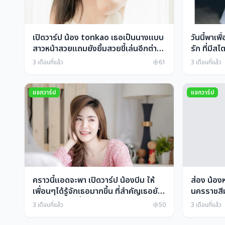
เปิดวาร์ป น้อง tonkao เธอเป็นนางแบบ
วันนี้พาเพื
สาวหน้าสวยแถมยังยิ้มสวยขี้เล่นอีกต่าง
รัก ที่มีสไ
หาก
แบบเจแปน
3 เดือนที่แล้ว
61
3 เดือนที่แล้ว
ความน่าร
แจกวาร์ป
แจกวาร์ป
คราวนี้แอดจะพา เปิดวาร์ป น้องบีม ให้
ส่อง น้อง
เพื่อนๆได้รู้จักเธอมากขึ้น ที่สำคัญเธอยัง
นครราชสีม
เป็นนักศึกษา ที่เล่าเรียนอยู่ จะเด็ดขนาด
เธอจริงๆ
3 เดือนที่แล้ว
50
3 เดือนที่แล้ว
นั้นตามมาเลย
แวะเข้ามาด