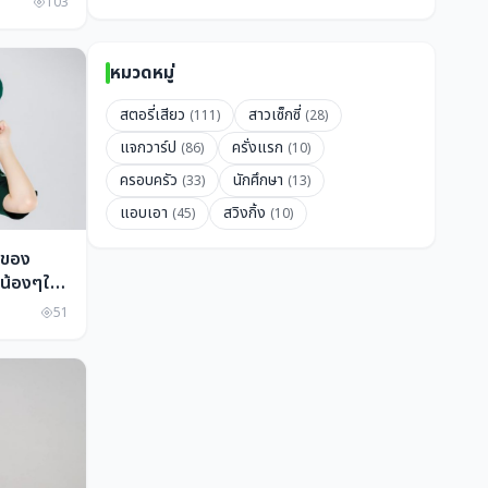
103
หมวดหมู่
สตอรี่เสียว
สาวเซ็กซี่
(111)
(28)
แจกวาร์ป
ครั่งแรก
(86)
(10)
ครอบครัว
นักศึกษา
(33)
(13)
แอบเอา
สวิงกิ้ง
(45)
(10)
ก ของ
นน้องๆใส่
 เห็นแล้ว
51