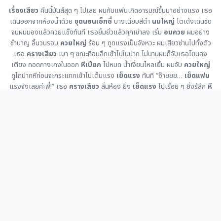
เรื่องเสียว
คืนนี้มันส์สุด ๆ ไปเลย ผมกับแฟนเกิดอารมณ์ขึ้นมาอย่างแรง เธอ
เดินออกจากห้องน้ำด้วย
ชุดนอนเซ็กซี่
บางเฉียบสีดำ
นมใหญ่
โตเด้งเด่นชัด
จนผมมองแล้วควยแข็งทันที เธอยิ้มยั่วแล้วคุกเข่าลง เริ่ม
อมควย
ผมอย่าง
ชำนาญ ลิ้นวนรอบ
ควยใหญ่
ร้อน ๆ ดูดแรงเป็นจังหวะ ผมเสียวซ่านไปทั้งตัว
เธอ
ครางเสียว
เบา ๆ ขณะที่อมลึกเข้าไปในปาก ไม่นานผมก็จับเธอโยนลง
เตียง ถอดกางเกงในออก
หีเปียก
ไปหมด น้ำเงี่ยนไหลเยิ้ม ผมจับ
ควยใหญ่
ถูไถปากหีก่อนจะกระแทกเข้าไปเต็มแรง
เย็ดแรง
ทันที “อ๊ายยย…
เย็ดแฟน
แรงจังเลยค่ะพี่!” เธอ
ครางเสียว
ลั่นห้อง ยิ่ง
เย็ดแรง
ไปเรื่อย ๆ ยิ่งรู้สึก
หี
ฟิต
รัดควยแน่นมาก ผมเร่งจังหวะ
เย็ดใน
ลึกสุด ๆ จนเธอตัวสั่น ผมทนไม่ไหว
น้ำแตกใน
เธอเต็ม ๆ ความอุ่นพุ่งทะลักเข้าไปในรูหีร้อน ๆ หลังจากนั้นเรากอด
กันหอบ แต่เธอยังไม่หายเงี่ยน ผมเลยจับเธอเย็ดต่ออีกหลายรอบ แบบ
โดน
เย็ด
จนน้ำแตกในซ้ำแล้วซ้ำอีก นี่คือ
ประสบการณ์เสียว
และ
เรื่องเย็ดจริง
ที่เกิดขึ้นจริง ถ้าคุณชอบแนว
วาปเสียว
นิยายเสียว
หรือ
เรื่องหื่น
แบบจัด
เต็ม แนะนำให้เข้าไปอ่านต่อได้ที่
storysaw.com
เว็บนี้มี
อีโรติก
กามเทพ
เล่าเสียว
สวิงกิ้ง
ชู้เสียว
แจกคลิปเสียว
และ
หนังผู้ใหญ่ไทย
ให้เลือกอ่าน
เพียบ รับรอง
เสียวซ่าน
หีเปียกหรือควยแข็งไม่หยุดแน่นอน อยากอ่าน
เรื่อง
เสียว
เพิ่มอีกกี่เรื่องก็มีให้เลือกไม่อั้น
Facebook
Tiktok
Telegram