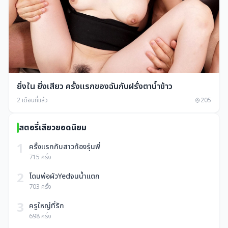
ยิ่งใน ยิ่งเสียว ครั้งแรกของฉันกับฝรั่งตาน้ำข้าว
2 เดือนที่แล้ว
205
สตอรี่เสียวยอดนิยม
1
ครั้งแรกกับสาวท้องรุ่นพี่
715 ครั้ง
2
โดนพ่อผัวYedจนน้ำแตก
703 ครั้ง
3
ครูใหญ่ที่รัก
698 ครั้ง