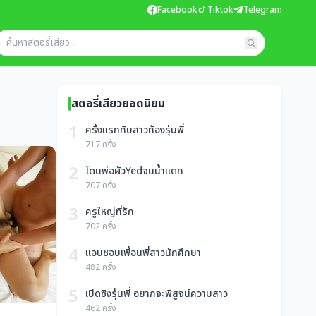
Facebook
Tiktok
Telegram
สตอรี่เสียวยอดนิยม
1
ครั้งแรกกับสาวท้องรุ่นพี่
717 ครั้ง
2
โดนพ่อผัวYedจนน้ำแตก
707 ครั้ง
3
ครูใหญ่ที่รัก
702 ครั้ง
4
แอบชอบเพื่อนพี่สาวนักศึกษา
482 ครั้ง
5
เปิดซิงรุ่นพี่ อยากจะพิสูจน์ความสาว
462 ครั้ง