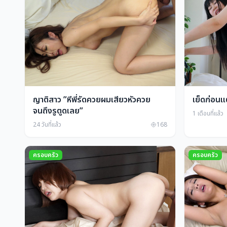
ญาติสาว ”หีพี่รัดควยผมเสียวหัวควย
เย็ดก่อนแ
จนถึงรูตูดเลย”
1 เดือนที่แล้ว
24 วันที่แล้ว
168
ครอบครัว
ครอบครัว