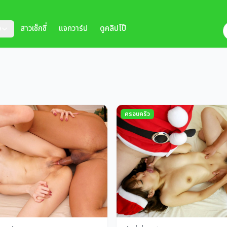
ว
สาวเซ็กซี่
แจกวาร์ป
ดูคลิปโป๊
ครอบครัว