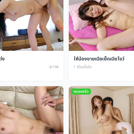
ต่ง
ให้น้องชายเมียเย็ดเมียโชว์
196
1 เดือนที่แล้ว
ครอบครัว