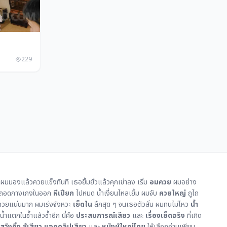
229
ผมมองแล้วควยแข็งทันที เธอยิ้มยั่วแล้วคุกเข่าลง เริ่ม
อมควย
ผมอย่าง
ยง ถอดกางเกงในออก
หีเปียก
ไปหมด น้ำเงี่ยนไหลเยิ้ม ผมจับ
ควยใหญ่
ถูไถ
ควยแน่นมาก ผมเร่งจังหวะ
เย็ดใน
ลึกสุด ๆ จนเธอตัวสั่น ผมทนไม่ไหว
น้ำ
้ำแตกในซ้ำแล้วซ้ำอีก นี่คือ
ประสบการณ์เสียว
และ
เรื่องเย็ดจริง
ที่เกิด
สวิงกิ้ง
ชู้เสียว
แจกคลิปเสียว
และ
หนังผู้ใหญ่ไทย
ให้เลือกอ่านเพียบ