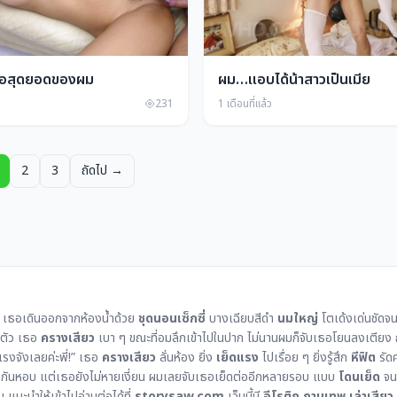
คือสุดยอดของผม
ผม…แอบได้น้าสาวเป็นเมีย
231
1 เดือนที่แล้ว
2
3
ถัดไป →
ง เธอเดินออกจากห้องน้ำด้วย
ชุดนอนเซ็กซี่
บางเฉียบสีดำ
นมใหญ่
โตเด้งเด่นชัดจน
งตัว เธอ
ครางเสียว
เบา ๆ ขณะที่อมลึกเข้าไปในปาก ไม่นานผมก็จับเธอโยนลงเตี
รงจังเลยค่ะพี่!” เธอ
ครางเสียว
ลั่นห้อง ยิ่ง
เย็ดแรง
ไปเรื่อย ๆ ยิ่งรู้สึก
หีฟิต
รัด
ากอดกันหอบ แต่เธอยังไม่หายเงี่ยน ผมเลยจับเธอเย็ดต่ออีกหลายรอบ แบบ
โดนเย็ด
จนน
 แนะนำให้เข้าไปอ่านต่อได้ที่
storysaw.com
เว็บนี้มี
อีโรติก
กามเทพ
เล่าเสียว